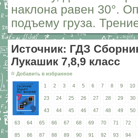
наклона равен 30°. О
подъему груза. Трени
Источник: ГДЗ Сборник
Лукашик 7,8,9 класс
☆
Добавить в избранное
1
2
3
4
5
6
7
8
9
10
23
24
25
26
27
28
29
30
43
44
45
46
47
48
49
50
63
64
65
66
67
68
69
70
71
72
85
86
87
88
89
90
91
92
93
94