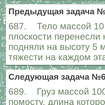
Предыдущая задача №
687. Тело массой 10 
плоскости перенесли н
подняли на высоту 5 
тяжести на каждом эт
Следующая задача №6
689. Груз массой 100
помосту, длина которо