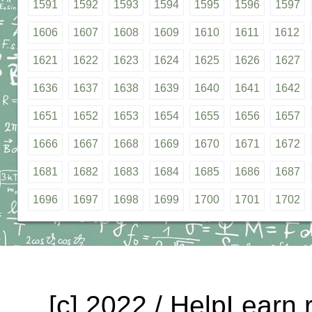
1591
1592
1593
1594
1595
1596
1597
1606
1607
1608
1609
1610
1611
1612
1621
1622
1623
1624
1625
1626
1627
1636
1637
1638
1639
1640
1641
1642
1651
1652
1653
1654
1655
1656
1657
1666
1667
1668
1669
1670
1671
1672
1681
1682
1683
1684
1685
1686
1687
1696
1697
1698
1699
1700
1701
1702
[c] 2022 / HelpLearn