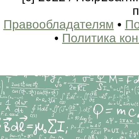
п
Правообладателям
•
По
•
Политика ко