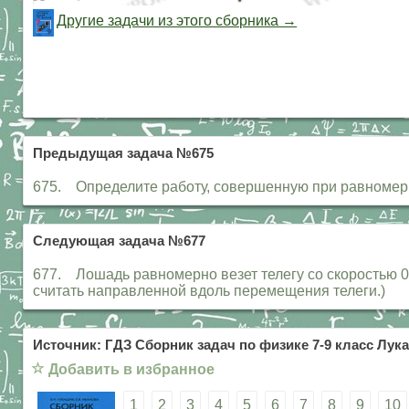
Другие задачи из этого сборника →
Предыдущая задача №675
675. Определите работу, совершенную при равномерн
Следующая задача №677
677. Лошадь равномерно везет телегу со скоростью 0,
считать направленной вдоль перемещения телеги.)
Источник: ГДЗ Сборник задач по физике 7-9 класс Лука
☆
Добавить в избранное
1
2
3
4
5
6
7
8
9
10