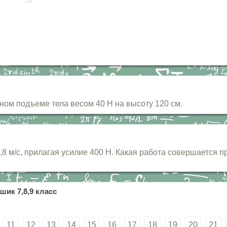
ом подъеме тела весом 40 Н на высоту 120 см.
8 м/с, прилагая усилие 400 Н. Какая работа совершается пр
шик 7,8,9 класс
11
12
13
14
15
16
17
18
19
20
21