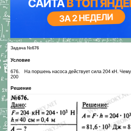
Задача №676
Условие
676. На поршень насоса действует сила 204 кН. Чему 
200
Решение