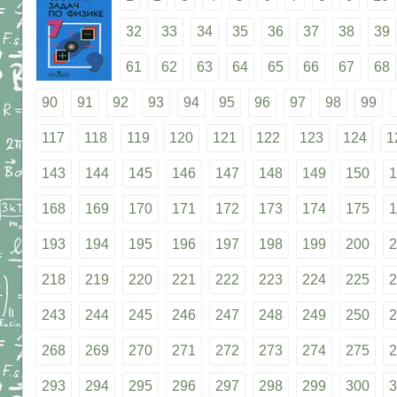
32
33
34
35
36
37
38
39
61
62
63
64
65
66
67
68
90
91
92
93
94
95
96
97
98
99
117
118
119
120
121
122
123
124
1
143
144
145
146
147
148
149
150
1
168
169
170
171
172
173
174
175
1
193
194
195
196
197
198
199
200
2
218
219
220
221
222
223
224
225
2
243
244
245
246
247
248
249
250
2
268
269
270
271
272
273
274
275
2
293
294
295
296
297
298
299
300
3