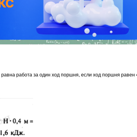
равна работа за один ход поршня, если ход поршня равен 