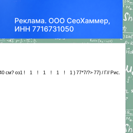
40 см? оз1 ! 1 ! 1 ! 1 ! 1 ) 77*7/?> 77} / Г// Рис.