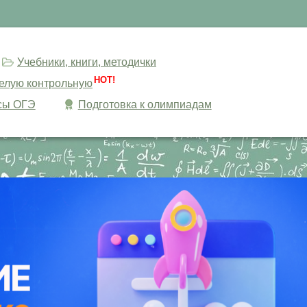
Учебники, книги, методички
HOT!
целую контрольную
сы ОГЭ
Подготовка к олимпиадам