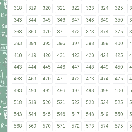
318
319
320
321
322
323
324
325
3
343
344
345
346
347
348
349
350
3
368
369
370
371
372
373
374
375
3
393
394
395
396
397
398
399
400
4
418
419
420
421
422
423
424
425
4
443
444
445
446
447
448
449
450
4
468
469
470
471
472
473
474
475
4
493
494
495
496
497
498
499
500
5
518
519
520
521
522
523
524
525
5
543
544
545
546
547
548
549
550
5
568
569
570
571
572
573
574
575
5