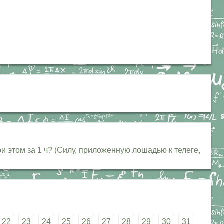
и этом за 1 ч? (Силу, приложенную лошадью к телеге,
22
23
24
25
26
27
28
29
30
31