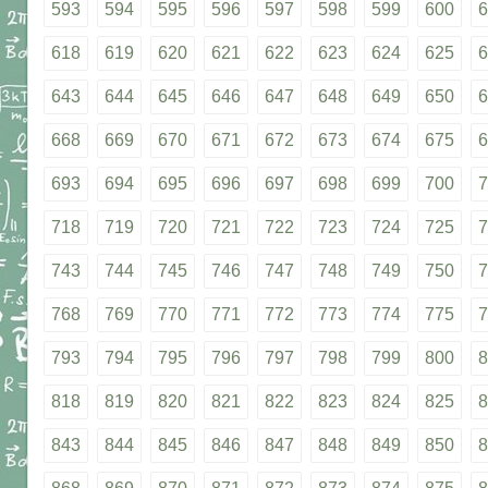
593
594
595
596
597
598
599
600
6
618
619
620
621
622
623
624
625
6
643
644
645
646
647
648
649
650
6
668
669
670
671
672
673
674
675
6
693
694
695
696
697
698
699
700
7
718
719
720
721
722
723
724
725
7
743
744
745
746
747
748
749
750
7
768
769
770
771
772
773
774
775
7
793
794
795
796
797
798
799
800
8
818
819
820
821
822
823
824
825
8
843
844
845
846
847
848
849
850
8