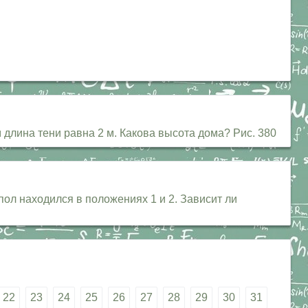
 длина тени равна 2 м. Какова высота дома? Рис. 380
ол находился в положениях 1 и 2. Зависит ли
22
23
24
25
26
27
28
29
30
31