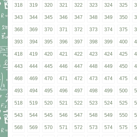
318
319
320
321
322
323
324
325
3
343
344
345
346
347
348
349
350
3
368
369
370
371
372
373
374
375
3
393
394
395
396
397
398
399
400
4
418
419
420
421
422
423
424
425
4
443
444
445
446
447
448
449
450
4
468
469
470
471
472
473
474
475
4
493
494
495
496
497
498
499
500
5
518
519
520
521
522
523
524
525
5
543
544
545
546
547
548
549
550
5
568
569
570
571
572
573
574
575
5