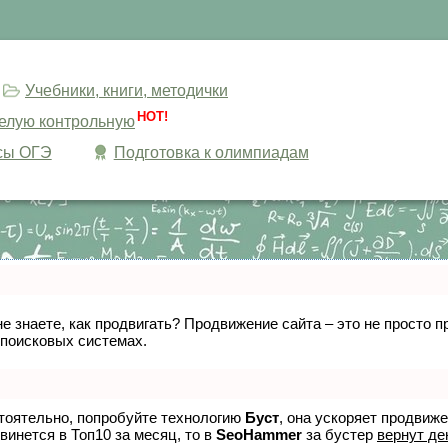
Учебники, книги, методички
HOT!
целую контрольную
сы ОГЭ
Подготовка к олимпиадам
не знаете, как продвигать? Продвижение сайта – это не просто
 поисковых системах.
стоятельно, попробуйте технологию
Буст
, она ускоряет продвиж
винется в Топ10 за месяц, то в
SeoHammer
за бустер
вернут де