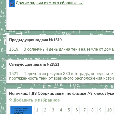
Другие задачи из этого сборника →
Предыдущая задача №1519
1519. В солнечный день длина тени на земле от дома 
Следующая задача №1521
1521. Перечертив рисунок 380 в тетрадь, определите 
протяженность тени от взаимного расположения ист
Источник: ГДЗ Сборник задач по физике 7-9 класс Лука
☆
Добавить в избранное
1
2
3
4
5
6
7
8
9
10