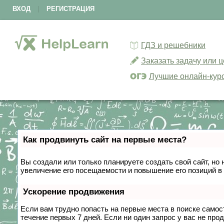
ВХОД
|
РЕГИСТРАЦИЯ
ГДЗ и решебники
Заказать задачу или 
Лучшие онлайн-кур
Как продвинуть сайт на первые места?
Вы создали или только планируете создать свой сайт, но 
увеличение его посещаемости и повышение его позиций в
Ускорение продвижения
Если вам трудно попасть на первые места в поиске само
течение первых 7 дней. Если ни один запрос у вас не прод