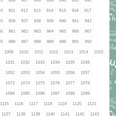
85
886
887
888
889
890
891
892
10
911
912
913
914
915
916
917
35
936
937
938
939
940
941
942
60
961
962
963
964
965
966
967
85
986
987
988
989
990
991
992
1009
1010
1011
1012
1013
1014
1015
1031
1032
1033
1034
1035
1036
1052
1053
1054
1055
1056
1057
1073
1074
1075
1076
1077
1078
1094
1095
1096
1097
1098
1099
1115
1116
1117
1118
1119
1120
1121
1137
1138
1139
1140
1141
1142
1143