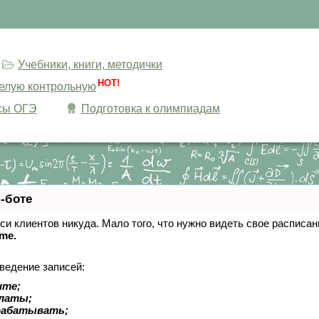
Учебники, книги, методички
HOT!
целую контрольную
сы ОГЭ
Подготовка к олимпиадам
-боте
писи клиентов никуда. Мало того, что нужно видеть свое расписа
ime.
ведение записей:
ите;
платы;
рабатывать;