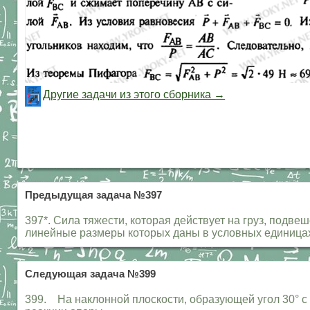
Другие задачи из этого сборника →
Предыдущая задача №397
397*. Сила тяжести, которая действует на груз, подв
линейные размеры которых даны в условных единицах
Следующая задача №399
399. На наклонной плоскости, образующей угол 30° с 