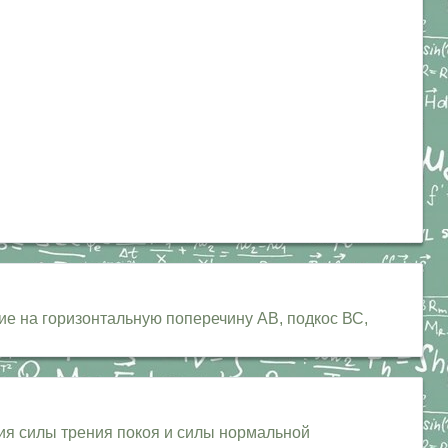
щие на горизонтальную поперечину АВ, подкос ВС,
ния силы трения покоя и силы нормальной