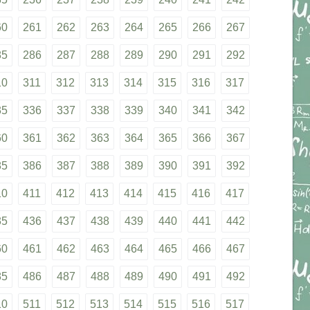
60
261
262
263
264
265
266
267
85
286
287
288
289
290
291
292
10
311
312
313
314
315
316
317
35
336
337
338
339
340
341
342
60
361
362
363
364
365
366
367
85
386
387
388
389
390
391
392
10
411
412
413
414
415
416
417
35
436
437
438
439
440
441
442
60
461
462
463
464
465
466
467
85
486
487
488
489
490
491
492
10
511
512
513
514
515
516
517