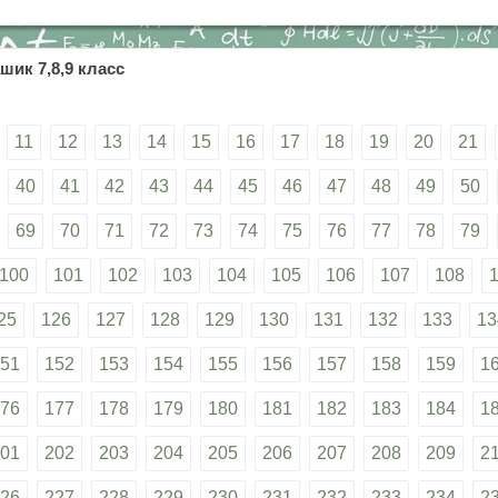
шик 7,8,9 класс
11
12
13
14
15
16
17
18
19
20
21
40
41
42
43
44
45
46
47
48
49
50
69
70
71
72
73
74
75
76
77
78
79
100
101
102
103
104
105
106
107
108
25
126
127
128
129
130
131
132
133
13
51
152
153
154
155
156
157
158
159
1
76
177
178
179
180
181
182
183
184
1
01
202
203
204
205
206
207
208
209
2
26
227
228
229
230
231
232
233
234
2