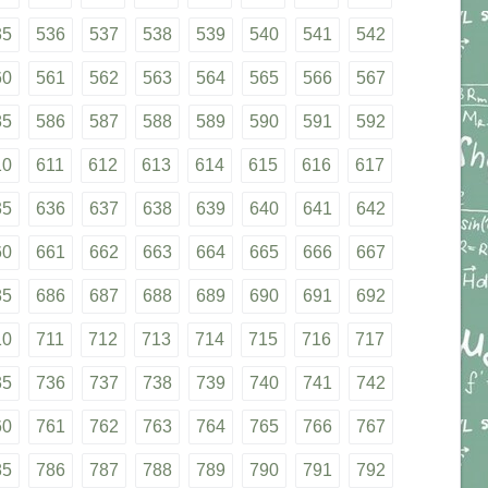
35
536
537
538
539
540
541
542
60
561
562
563
564
565
566
567
85
586
587
588
589
590
591
592
10
611
612
613
614
615
616
617
35
636
637
638
639
640
641
642
60
661
662
663
664
665
666
667
85
686
687
688
689
690
691
692
10
711
712
713
714
715
716
717
35
736
737
738
739
740
741
742
60
761
762
763
764
765
766
767
85
786
787
788
789
790
791
792