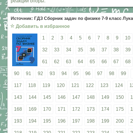
реакции опоры.
Источник: ГДЗ Сборник задач по физике 7-9 класс Лука
☆
Добавить в избранное
1
2
3
4
5
6
7
8
9
10
32
33
34
35
36
37
38
39
61
62
63
64
65
66
67
68
90
91
92
93
94
95
96
97
98
99
117
118
119
120
121
122
123
124
1
143
144
145
146
147
148
149
150
1
168
169
170
171
172
173
174
175
1
193
194
195
196
197
198
199
200
2
218
219
220
221
222
223
224
225
2