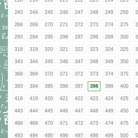
243
244
245
246
247
248
249
250
2
268
269
270
271
272
273
274
275
2
293
294
295
296
297
298
299
300
3
318
319
320
321
322
323
324
325
3
343
344
345
346
347
348
349
350
3
368
369
370
371
372
373
374
375
3
393
394
395
396
397
398
399
400
4
418
419
420
421
422
423
424
425
4
443
444
445
446
447
448
449
450
4
468
469
470
471
472
473
474
475
4
493
494
495
496
497
498
499
500
5