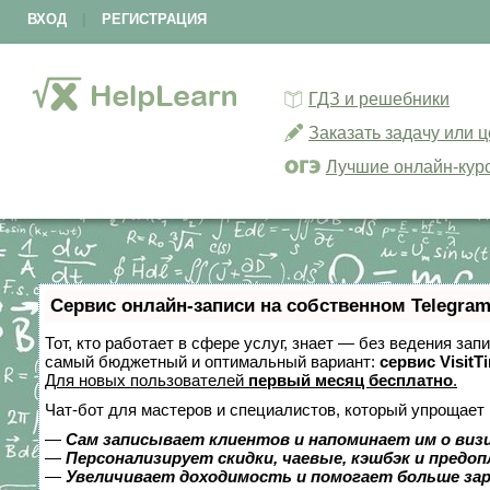
ВХОД
|
РЕГИСТРАЦИЯ
ГДЗ и решебники
Заказать задачу или 
Лучшие онлайн-кур
Сервис онлайн-записи на собственном Telegram
Тот, кто работает в сфере услуг, знает — без ведения за
самый бюджетный и оптимальный вариант:
сервис VisitT
Для новых пользователей
первый месяц бесплатно
.
Чат-бот для мастеров и специалистов, который упрощает 
—
Сам записывает клиентов и напоминает им о виз
—
Персонализирует скидки, чаевые, кэшбэк и предо
—
Увеличивает доходимость и помогает больше за