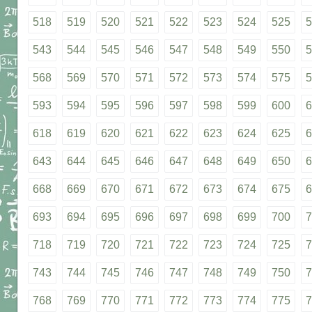
518
519
520
521
522
523
524
525
5
543
544
545
546
547
548
549
550
5
568
569
570
571
572
573
574
575
5
593
594
595
596
597
598
599
600
6
618
619
620
621
622
623
624
625
6
643
644
645
646
647
648
649
650
6
668
669
670
671
672
673
674
675
6
693
694
695
696
697
698
699
700
7
718
719
720
721
722
723
724
725
7
743
744
745
746
747
748
749
750
7
768
769
770
771
772
773
774
775
7