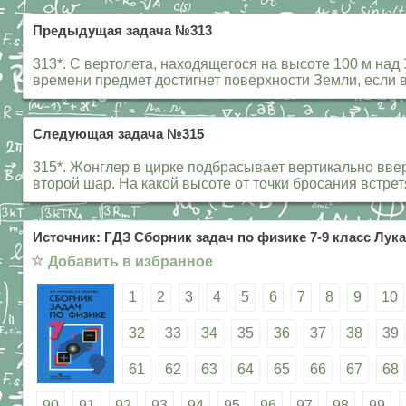
Предыдущая задача №313
313*. С вертолета, находящегося на высоте 100 м над
времени предмет достигнет поверхности Земли, если в
Следующая задача №315
315*. Жонглер в цирке подбрасывает вертикально ввер
второй шар. На какой высоте от точки бросания встре
Источник: ГДЗ Сборник задач по физике 7-9 класс Лука
☆
Добавить в избранное
1
2
3
4
5
6
7
8
9
10
32
33
34
35
36
37
38
39
61
62
63
64
65
66
67
68
90
91
92
93
94
95
96
97
98
99