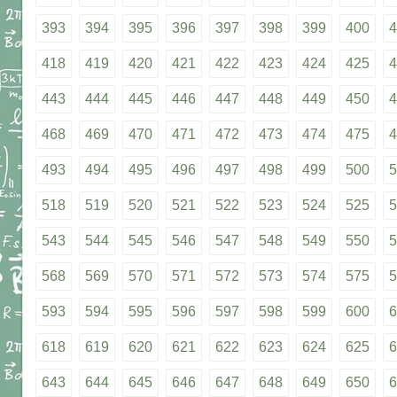
393
394
395
396
397
398
399
400
4
418
419
420
421
422
423
424
425
4
443
444
445
446
447
448
449
450
4
468
469
470
471
472
473
474
475
4
493
494
495
496
497
498
499
500
5
518
519
520
521
522
523
524
525
5
543
544
545
546
547
548
549
550
5
568
569
570
571
572
573
574
575
5
593
594
595
596
597
598
599
600
6
618
619
620
621
622
623
624
625
6
643
644
645
646
647
648
649
650
6