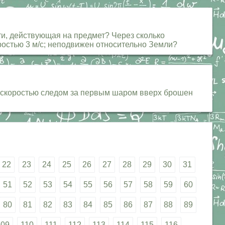
сти, действующая на предмет? Через сколько
оростью 3 м/с; неподвижен относительно Земли?
же скоростью следом за первым шаром вверх брошен
22
23
24
25
26
27
28
29
30
31
51
52
53
54
55
56
57
58
59
60
80
81
82
83
84
85
86
87
88
89
109
110
111
112
113
114
115
116