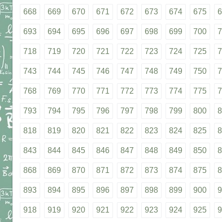
668
669
670
671
672
673
674
675
6
693
694
695
696
697
698
699
700
7
718
719
720
721
722
723
724
725
7
743
744
745
746
747
748
749
750
7
768
769
770
771
772
773
774
775
7
793
794
795
796
797
798
799
800
8
818
819
820
821
822
823
824
825
8
843
844
845
846
847
848
849
850
8
868
869
870
871
872
873
874
875
8
893
894
895
896
897
898
899
900
9
918
919
920
921
922
923
924
925
9