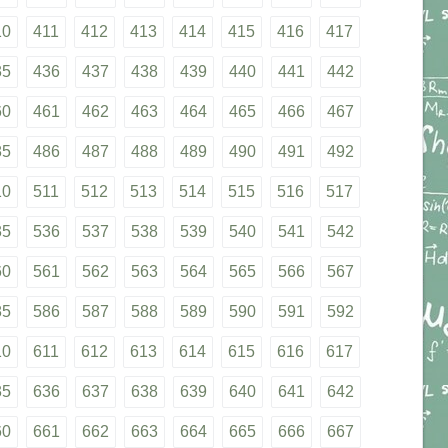
10
411
412
413
414
415
416
417
35
436
437
438
439
440
441
442
60
461
462
463
464
465
466
467
85
486
487
488
489
490
491
492
10
511
512
513
514
515
516
517
35
536
537
538
539
540
541
542
60
561
562
563
564
565
566
567
85
586
587
588
589
590
591
592
10
611
612
613
614
615
616
617
35
636
637
638
639
640
641
642
60
661
662
663
664
665
666
667