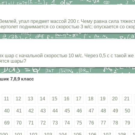
 Землей, упал предмет массой 200 г. Чему равна сила тяже
ертолет поднимается со скоростью 3 м/с; опускается со ск
х шар с начальной скоростью 10 м/с. Через 0,5 с с такой 
тятся шары?
шик 7,8,9 класс
11
12
13
14
15
16
17
18
19
20
21
40
41
42
43
44
45
46
47
48
49
50
69
70
71
72
73
74
75
76
77
78
79
100
101
102
103
104
105
106
107
108