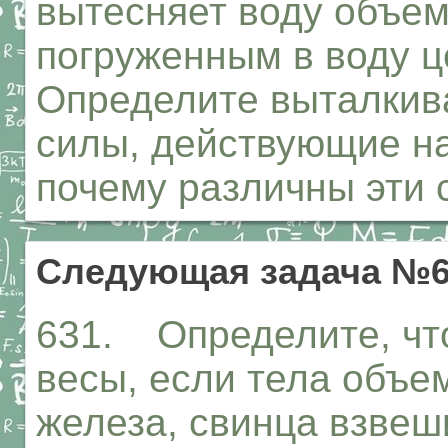
вытесняет воду объем
погруженным в воду ц
Определите выталки
силы, действующие на
почему различны эти 
Следующая задача №6
631. Определите, чт
весы, если тела объе
железа, свинца взвеш