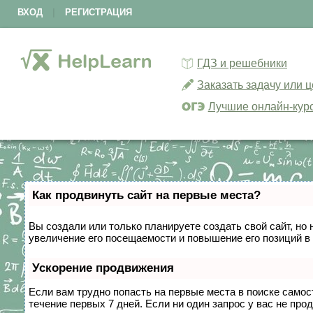
ВХОД
|
РЕГИСТРАЦИЯ
ГДЗ и решебники
Заказать задачу или 
Лучшие онлайн-кур
Как продвинуть сайт на первые места?
Вы создали или только планируете создать свой сайт, но 
увеличение его посещаемости и повышение его позиций в
Ускорение продвижения
Если вам трудно попасть на первые места в поиске само
течение первых 7 дней. Если ни один запрос у вас не прод