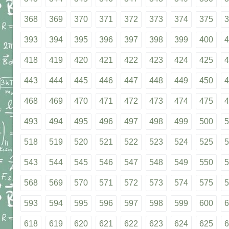
368
369
370
371
372
373
374
375
3
393
394
395
396
397
398
399
400
4
418
419
420
421
422
423
424
425
4
443
444
445
446
447
448
449
450
4
468
469
470
471
472
473
474
475
4
493
494
495
496
497
498
499
500
5
518
519
520
521
522
523
524
525
5
543
544
545
546
547
548
549
550
5
568
569
570
571
572
573
574
575
5
593
594
595
596
597
598
599
600
6
618
619
620
621
622
623
624
625
6