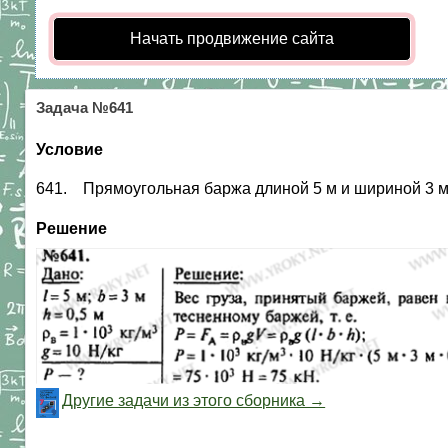
Начать продвижение сайта
Задача №641
Условие
641. Прямоугольная баржа длиной 5 м и шириной 3 м п
Решение
Другие задачи из этого сборника →