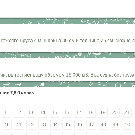
 каждого бруса 4 м, ширина 30 см и толщина 25 см. Можно 
, вытесняет воду объемом 15 000 м3. Вес судна без груза 
шик 7,8,9 класс
11
12
13
14
15
16
17
18
19
20
21
40
41
42
43
44
45
46
47
48
49
50