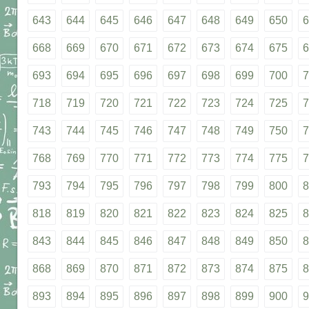
643
644
645
646
647
648
649
650
6
668
669
670
671
672
673
674
675
6
693
694
695
696
697
698
699
700
7
718
719
720
721
722
723
724
725
7
743
744
745
746
747
748
749
750
7
768
769
770
771
772
773
774
775
7
793
794
795
796
797
798
799
800
8
818
819
820
821
822
823
824
825
8
843
844
845
846
847
848
849
850
8
868
869
870
871
872
873
874
875
8
893
894
895
896
897
898
899
900
9