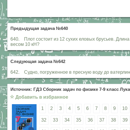
Предыдущая задача №640
640. Плот состоит из 12 сухих еловых брусьев. Длина
весом 10 кН?
Следующая задача №642
642. Судно, погруженное в пресную воду до ватерлинии
Источник: ГДЗ Сборник задач по физике 7-9 класс Лука
☆
Добавить в избранное
1
2
3
4
5
6
7
8
9
10
32
33
34
35
36
37
38
39