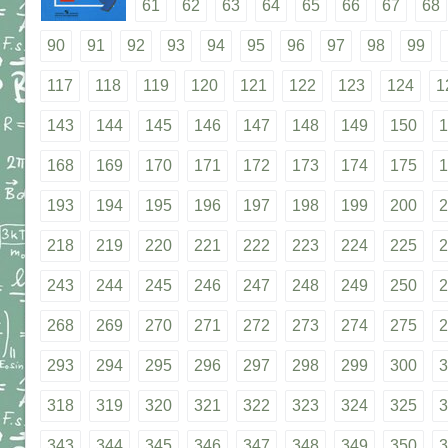
61
62
63
64
65
66
67
68
90
91
92
93
94
95
96
97
98
99
117
118
119
120
121
122
123
124
1
143
144
145
146
147
148
149
150
1
168
169
170
171
172
173
174
175
1
193
194
195
196
197
198
199
200
2
218
219
220
221
222
223
224
225
2
243
244
245
246
247
248
249
250
2
268
269
270
271
272
273
274
275
2
293
294
295
296
297
298
299
300
3
318
319
320
321
322
323
324
325
3
343
344
345
346
347
348
349
350
3