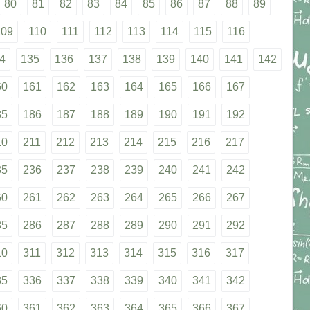
80
81
82
83
84
85
86
87
88
89
109
110
111
112
113
114
115
116
4
135
136
137
138
139
140
141
142
60
161
162
163
164
165
166
167
85
186
187
188
189
190
191
192
10
211
212
213
214
215
216
217
35
236
237
238
239
240
241
242
60
261
262
263
264
265
266
267
85
286
287
288
289
290
291
292
10
311
312
313
314
315
316
317
35
336
337
338
339
340
341
342
60
361
362
363
364
365
366
367