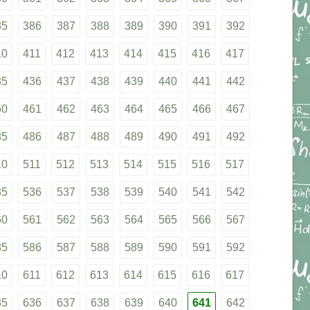
85
386
387
388
389
390
391
392
10
411
412
413
414
415
416
417
35
436
437
438
439
440
441
442
60
461
462
463
464
465
466
467
85
486
487
488
489
490
491
492
10
511
512
513
514
515
516
517
35
536
537
538
539
540
541
542
60
561
562
563
564
565
566
567
85
586
587
588
589
590
591
592
10
611
612
613
614
615
616
617
35
636
637
638
639
640
641
642