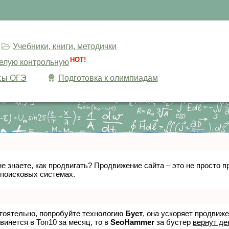
Учебники, книги, методички
HOT!
целую контрольную
сы ОГЭ
Подготовка к олимпиадам
не знаете, как продвигать? Продвижение сайта – это не просто
 поисковых системах.
стоятельно, попробуйте технологию
Буст
, она ускоряет продвиж
винется в Топ10 за месяц, то в
SeoHammer
за бустер
вернут де