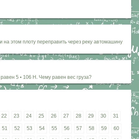
ли на этом плоту переправить через реку автомашину
равен 5 • 106 Н. Чему равен вес груза?
22
23
24
25
26
27
28
29
30
31
51
52
53
54
55
56
57
58
59
60