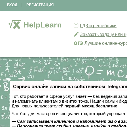
ВХОД
|
РЕГИСТРАЦИЯ
ГДЗ и решебники
Заказать задачу или 
Лучшие онлайн-кур
Сервис онлайн-записи на собственном Telegram
Тот, кто работает в сфере услуг, знает — без ведения зап
и напоминать клиентам о визитах тоже. Нашли самый бю
Для новых пользователей
первый месяц бесплатно
.
Чат-бот для мастеров и специалистов, который упрощает 
—
Сам записывает клиентов и напоминает им о виз
—
Персонализирует скидки, чаевые, кэшбэк и предо