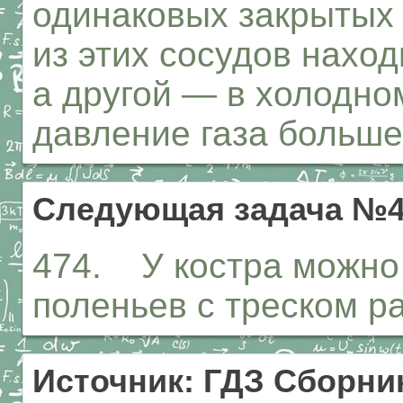
одинаковых закрытых
из этих сосудов нахо
а другой — в холодном
давление газа больш
Следующая задача №4
474. У костра можно 
поленьев с треском р
Источник: ГДЗ Сборник