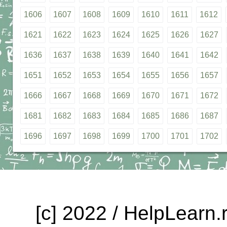
1606
1607
1608
1609
1610
1611
1612
1621
1622
1623
1624
1625
1626
1627
1636
1637
1638
1639
1640
1641
1642
1651
1652
1653
1654
1655
1656
1657
1666
1667
1668
1669
1670
1671
1672
1681
1682
1683
1684
1685
1686
1687
1696
1697
1698
1699
1700
1701
1702
[c] 2022 / HelpLearn