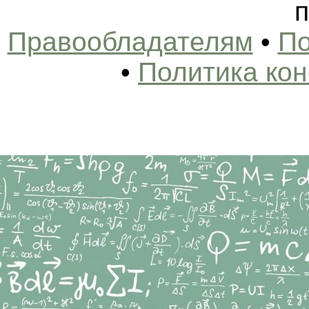
п
Правообладателям
•
По
•
Политика ко