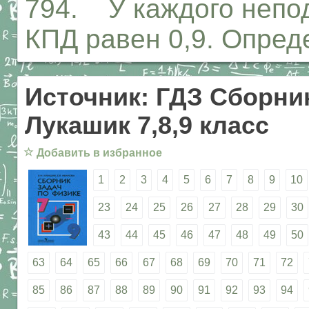
794. У каждого непод
КПД равен 0,9. Опред
Источник: ГДЗ Сборник
Лукашик 7,8,9 класс
☆
Добавить в избранное
1
2
3
4
5
6
7
8
9
10
23
24
25
26
27
28
29
30
43
44
45
46
47
48
49
50
63
64
65
66
67
68
69
70
71
72
85
86
87
88
89
90
91
92
93
94