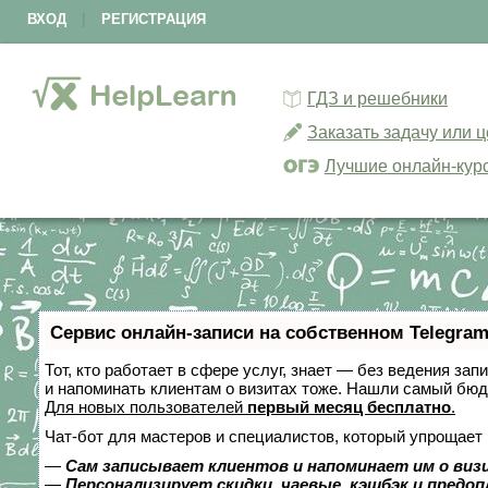
ВХОД
|
РЕГИСТРАЦИЯ
ГДЗ и решебники
Заказать задачу или 
Лучшие онлайн-кур
Сервис онлайн-записи на собственном Telegram
Тот, кто работает в сфере услуг, знает — без ведения зап
и напоминать клиентам о визитах тоже. Нашли самый бю
Для новых пользователей
первый месяц бесплатно
.
Чат-бот для мастеров и специалистов, который упрощает 
—
Сам записывает клиентов и напоминает им о виз
—
Персонализирует скидки, чаевые, кэшбэк и предо