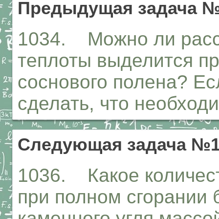
Предыдущая задача №
1034. Можно ли рассч
теплоты выделится пр
соснового полена? Есл
сделать, что необход
Следующая задача №1
1036. Какое количес
при полном сгорании б
каменного угля массой