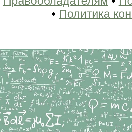
Правообладателям
•
По
•
Политика ко