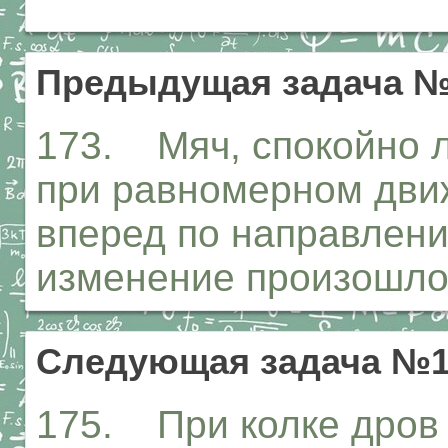
Предыдущая задача №
173. Мяч, спокойно 
при равномерном движ
вперед по направлени
изменение произошло
Следующая задача №1
175. При колке дров 