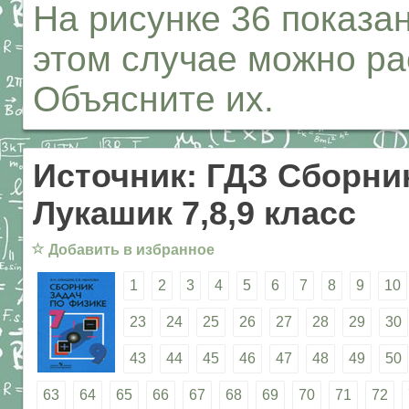
На рисунке 36 показа
этом случае можно ра
Объясните их.
Источник: ГДЗ Сборник
Лукашик 7,8,9 класс
☆
Добавить в избранное
1
2
3
4
5
6
7
8
9
10
23
24
25
26
27
28
29
30
43
44
45
46
47
48
49
50
63
64
65
66
67
68
69
70
71
72