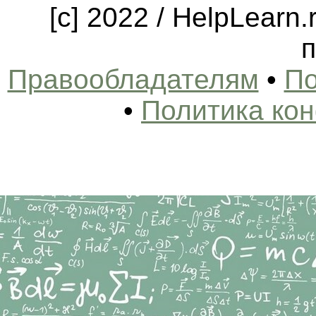
[c] 2022 / HelpLearn
п
Правообладателям
•
По
•
Политика ко