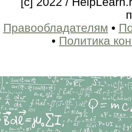
[c] 2022 / HelpLearn
п
Правообладателям
•
По
•
Политика ко