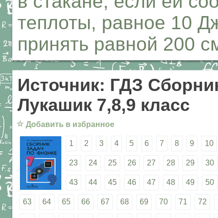
в стакане, если ей с
теплоты, равное 10 Д
принять равной 200 с
Источник: ГДЗ Сборник
Лукашик 7,8,9 класс
☆
Добавить в избранное
1
2
3
4
5
6
7
8
9
10
23
24
25
26
27
28
29
30
43
44
45
46
47
48
49
50
63
64
65
66
67
68
69
70
71
72