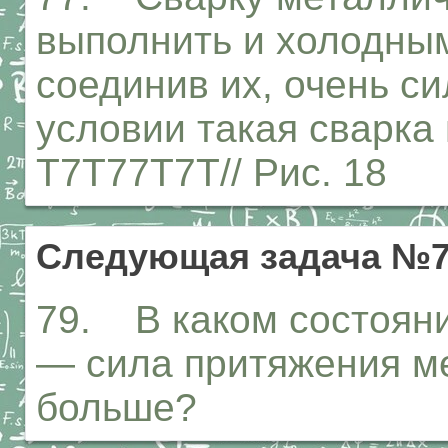
выполнить и холодным
соединив их, очень си
условии такая сварка
Т7Т77Т7Т// Рис. 18
Следующая задача №
79. В каком состоян
— сила притяжения м
больше?