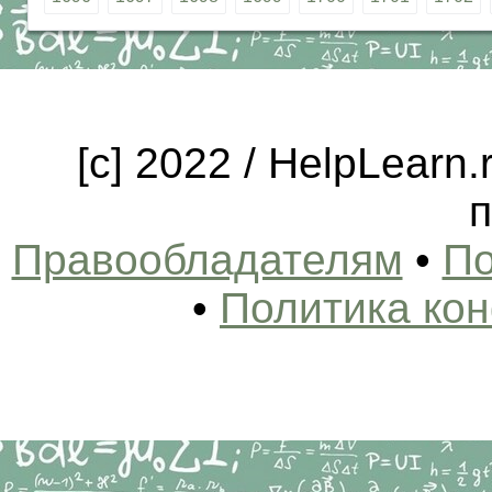
[c] 2022 / HelpLearn
п
Правообладателям
•
По
•
Политика ко