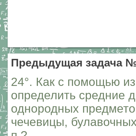
Предыдущая задача 
24°. Как с помощью и
определить средние 
однородных предмето
чечевицы, булавочных 
п.?