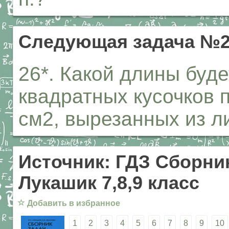
Следующая задача №
26*. Какой длины буде
квадратных кусочков
см2, вырезанных из л
Источник: ГДЗ Сборник
Лукашик 7,8,9 класс
☆
Добавить в избранное
1
2
3
4
5
6
7
8
9
10