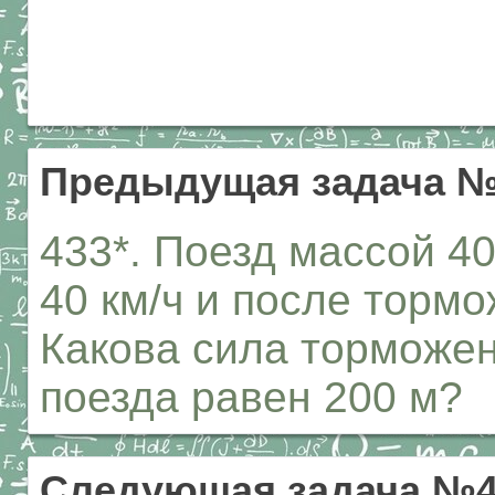
Предыдущая задача №
433*. Поезд массой 40
40 км/ч и после торм
Какова сила торможен
поезда равен 200 м?
Следующая задача №4