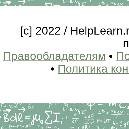
[c] 2022 / HelpLearn
п
Правообладателям
•
По
•
Политика ко