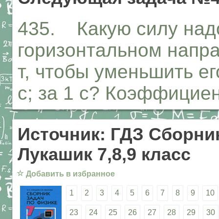
435. Какую силу над
горизонтальном напра
т, чтобы уменьшить его
с; за 1 с? Коэффициен
Источник: ГДЗ Сборник
Лукашик 7,8,9 класс
☆
Добавить в избранное
1
2
3
4
5
6
7
8
9
10
23
24
25
26
27
28
29
30