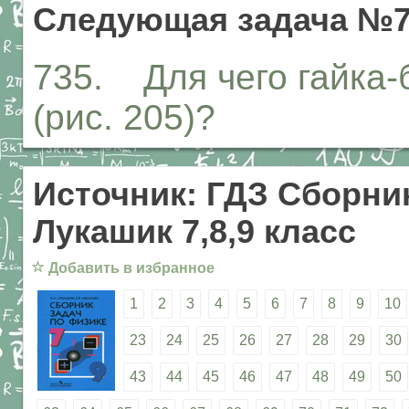
Следующая задача №7
735. Для чего гайка-
(рис. 205)?
Источник: ГДЗ Сборник
Лукашик 7,8,9 класс
☆
Добавить в избранное
1
2
3
4
5
6
7
8
9
10
23
24
25
26
27
28
29
30
43
44
45
46
47
48
49
50