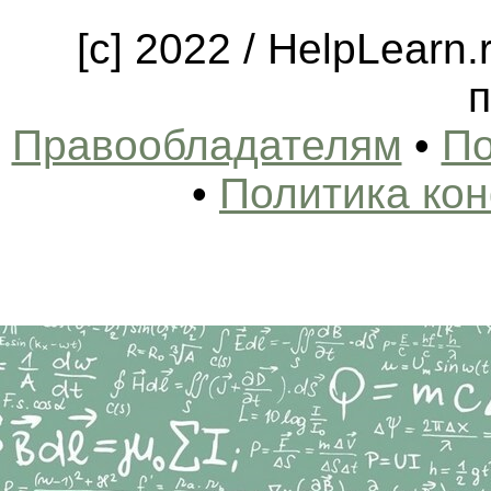
[c] 2022 / HelpLearn
п
Правообладателям
•
По
•
Политика ко