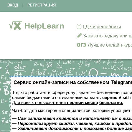
ВХОД
|
РЕГИСТРАЦИЯ
ГДЗ и решебники
Заказать задачу или 
Лучшие онлайн-кур
Сервис онлайн-записи на собственном Telegram
Тот, кто работает в сфере услуг, знает — без ведения за
самый бюджетный и оптимальный вариант:
сервис VisitT
Для новых пользователей
первый месяц бесплатно
.
Чат-бот для мастеров и специалистов, который упрощает 
—
Сам записывает клиентов и напоминает им о виз
—
Персонализирует скидки, чаевые, кэшбэк и предо
—
Увеличивает доходимость и помогает больше за