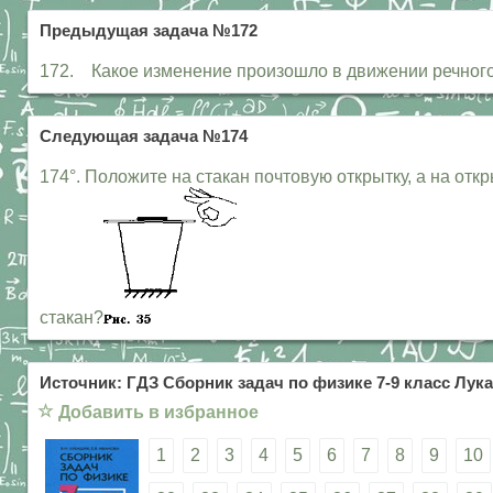
Предыдущая задача №172
172. Какое изменение произошло в движении речного
Следующая задача №174
174°. Положите на стакан почтовую открытку, а на откр
стакан?
Источник: ГДЗ Сборник задач по физике 7-9 класс Лука
☆
Добавить в избранное
1
2
3
4
5
6
7
8
9
10