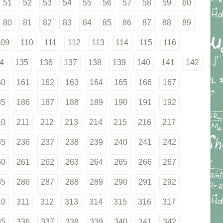
51
52
53
54
55
56
57
58
59
60
80
81
82
83
84
85
86
87
88
89
109
110
111
112
113
114
115
116
4
135
136
137
138
139
140
141
142
60
161
162
163
164
165
166
167
85
186
187
188
189
190
191
192
10
211
212
213
214
215
216
217
35
236
237
238
239
240
241
242
60
261
262
263
264
265
266
267
85
286
287
288
289
290
291
292
10
311
312
313
314
315
316
317
35
336
337
338
339
340
341
342