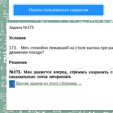
Начать пользоваться сервисом
Задача №173
Условие
173. Мяч, спокойно лежавший на столе вагона при р
движении поезда?
Решение
Другие задачи из этого сборника →