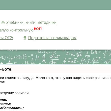
Учебники, книги, методички
HOT!
целую контрольную
сы ОГЭ
Подготовка к олимпиадам
-боте
писи клиентов никуда. Мало того, что нужно видеть свое расписа
ime.
ведение записей:
ите;
платы;
рабатывать;