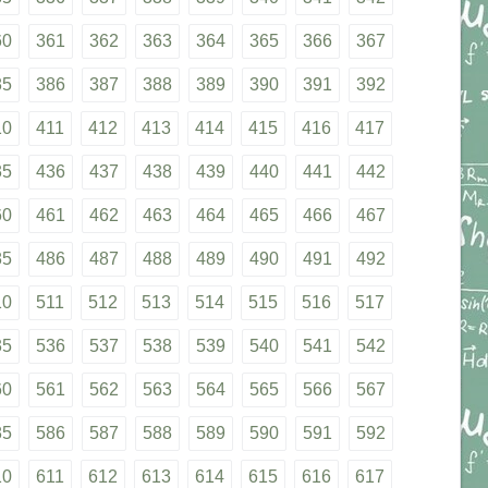
60
361
362
363
364
365
366
367
85
386
387
388
389
390
391
392
10
411
412
413
414
415
416
417
35
436
437
438
439
440
441
442
60
461
462
463
464
465
466
467
85
486
487
488
489
490
491
492
10
511
512
513
514
515
516
517
35
536
537
538
539
540
541
542
60
561
562
563
564
565
566
567
85
586
587
588
589
590
591
592
10
611
612
613
614
615
616
617