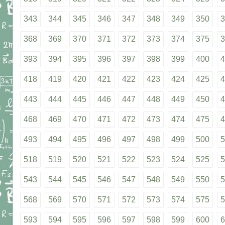
343
344
345
346
347
348
349
350
3
368
369
370
371
372
373
374
375
3
393
394
395
396
397
398
399
400
4
418
419
420
421
422
423
424
425
4
443
444
445
446
447
448
449
450
4
468
469
470
471
472
473
474
475
4
493
494
495
496
497
498
499
500
5
518
519
520
521
522
523
524
525
5
543
544
545
546
547
548
549
550
5
568
569
570
571
572
573
574
575
5
593
594
595
596
597
598
599
600
6