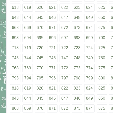
618
619
620
621
622
623
624
625
6
643
644
645
646
647
648
649
650
6
668
669
670
671
672
673
674
675
6
693
694
695
696
697
698
699
700
7
718
719
720
721
722
723
724
725
7
743
744
745
746
747
748
749
750
7
768
769
770
771
772
773
774
775
7
793
794
795
796
797
798
799
800
8
818
819
820
821
822
823
824
825
8
843
844
845
846
847
848
849
850
8
868
869
870
871
872
873
874
875
8