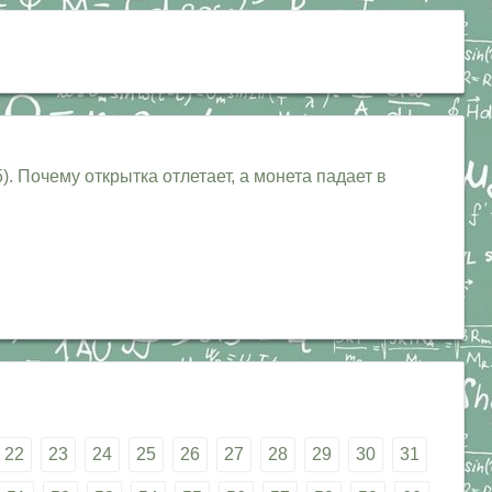
). Почему открытка отлетает, а монета падает в
22
23
24
25
26
27
28
29
30
31