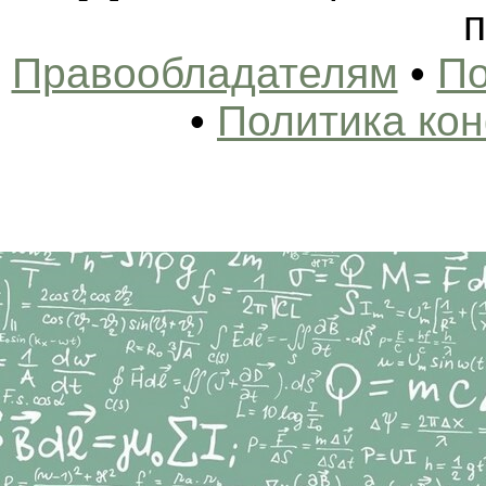
п
Правообладателям
•
По
•
Политика ко