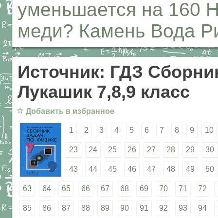
уменьшается на 160 Н.
меди? Камень Вода Ри
Источник: ГДЗ Сборник
Лукашик 7,8,9 класс
☆
Добавить в избранное
1
2
3
4
5
6
7
8
9
10
23
24
25
26
27
28
29
30
43
44
45
46
47
48
49
50
63
64
65
66
67
68
69
70
71
72
85
86
87
88
89
90
91
92
93
94