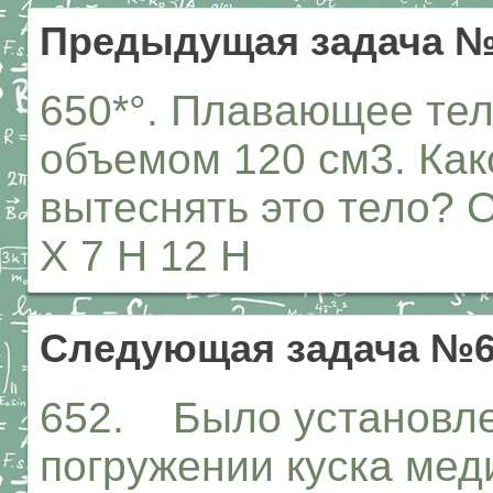
Предыдущая задача №
650*°. Плавающее тел
объемом 120 см3. Как
вытеснять это тело? 
X 7 Н 12 Н
Следующая задача №6
652. Было установле
погружении куска меди