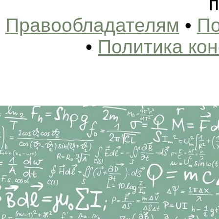
п
Правообладателям
•
По
•
Политика ко