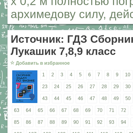
х 0,2 м полностью пог
архимедову силу, дей
Источник: ГДЗ Сборник
Лукашик 7,8,9 класс
☆
Добавить в избранное
1
2
3
4
5
6
7
8
9
10
23
24
25
26
27
28
29
30
43
44
45
46
47
48
49
50
63
64
65
66
67
68
69
70
71
72
85
86
87
88
89
90
91
92
93
94