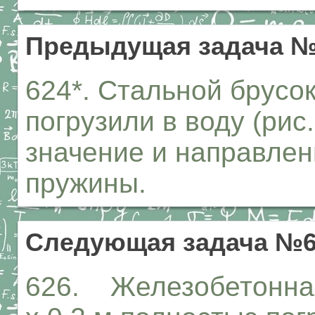
Предыдущая задача №
624*. Стальной брусок,
погрузили в воду (рис
значение и направле
пружины.
Следующая задача №6
626. Железобетонная 