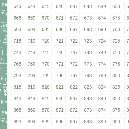
643
644
645
646
647
648
649
650
6
668
669
670
671
672
673
674
675
6
693
694
695
696
697
698
699
700
7
718
719
720
721
722
723
724
725
7
743
744
745
746
747
748
749
750
7
768
769
770
771
772
773
774
775
7
793
794
795
796
797
798
799
800
8
818
819
820
821
822
823
824
825
8
843
844
845
846
847
848
849
850
8
868
869
870
871
872
873
874
875
8
893
894
895
896
897
898
899
900
9