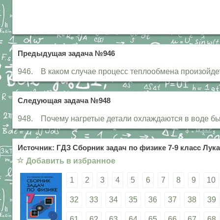
Предыдущая задача №946
946. В каком случае процесс теплообмена произойдет
Следующая задача №948
948. Почему нагретые детали охлаждаются в воде бы
Источник: ГДЗ Сборник задач по физике 7-9 класс Лука
☆
Добавить в избранное
1
2
3
4
5
6
7
8
9
10
32
33
34
35
36
37
38
39
61
62
63
64
65
66
67
68