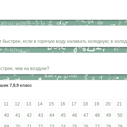
 быстрее, если в горячую воду наливать холодную; в холо
стрее, чем на воздухе?
шик 7,8,9 класс
11
12
13
14
15
16
17
18
19
20
21
40
41
42
43
44
45
46
47
48
49
50
69
70
71
72
73
74
75
76
77
78
79