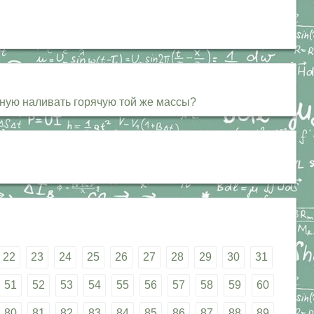
дную наливать горячую той же массы?
22
23
24
25
26
27
28
29
30
31
51
52
53
54
55
56
57
58
59
60
80
81
82
83
84
85
86
87
88
89