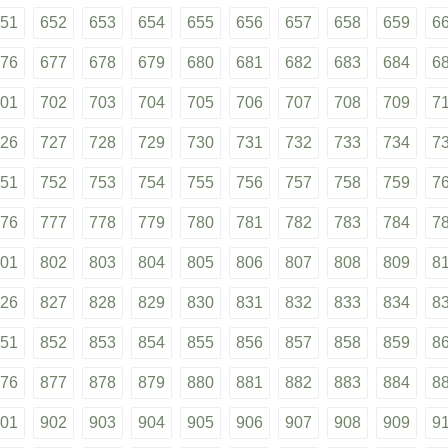
51
652
653
654
655
656
657
658
659
6
76
677
678
679
680
681
682
683
684
6
01
702
703
704
705
706
707
708
709
7
26
727
728
729
730
731
732
733
734
7
51
752
753
754
755
756
757
758
759
7
76
777
778
779
780
781
782
783
784
7
01
802
803
804
805
806
807
808
809
8
26
827
828
829
830
831
832
833
834
8
51
852
853
854
855
856
857
858
859
8
76
877
878
879
880
881
882
883
884
8
01
902
903
904
905
906
907
908
909
9