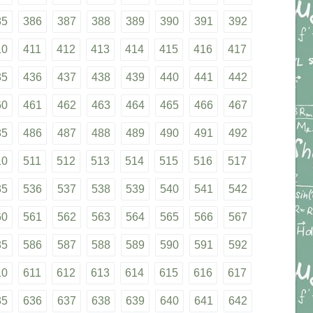
85
386
387
388
389
390
391
392
10
411
412
413
414
415
416
417
35
436
437
438
439
440
441
442
60
461
462
463
464
465
466
467
85
486
487
488
489
490
491
492
10
511
512
513
514
515
516
517
35
536
537
538
539
540
541
542
60
561
562
563
564
565
566
567
85
586
587
588
589
590
591
592
10
611
612
613
614
615
616
617
35
636
637
638
639
640
641
642