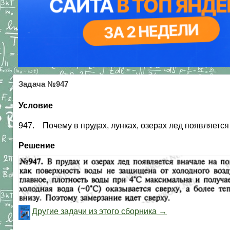
Задача №947
Условие
947. Почему в прудах, лунках, озерах лед появляетс
Решение
Другие задачи из этого сборника →