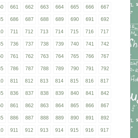
60
661
662
663
664
665
666
667
85
686
687
688
689
690
691
692
10
711
712
713
714
715
716
717
35
736
737
738
739
740
741
742
60
761
762
763
764
765
766
767
85
786
787
788
789
790
791
792
10
811
812
813
814
815
816
817
35
836
837
838
839
840
841
842
60
861
862
863
864
865
866
867
85
886
887
888
889
890
891
892
10
911
912
913
914
915
916
917