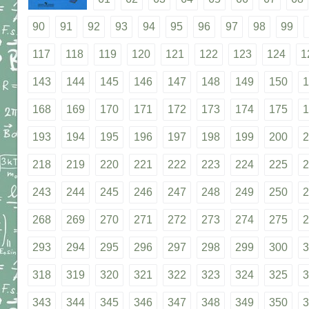
90
91
92
93
94
95
96
97
98
99
117
118
119
120
121
122
123
124
1
143
144
145
146
147
148
149
150
1
168
169
170
171
172
173
174
175
1
193
194
195
196
197
198
199
200
2
218
219
220
221
222
223
224
225
2
243
244
245
246
247
248
249
250
2
268
269
270
271
272
273
274
275
2
293
294
295
296
297
298
299
300
3
318
319
320
321
322
323
324
325
3
343
344
345
346
347
348
349
350
3