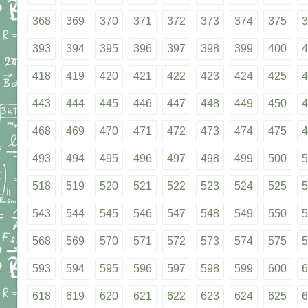
368
369
370
371
372
373
374
375
3
393
394
395
396
397
398
399
400
4
418
419
420
421
422
423
424
425
4
443
444
445
446
447
448
449
450
4
468
469
470
471
472
473
474
475
4
493
494
495
496
497
498
499
500
5
518
519
520
521
522
523
524
525
5
543
544
545
546
547
548
549
550
5
568
569
570
571
572
573
574
575
5
593
594
595
596
597
598
599
600
6
618
619
620
621
622
623
624
625
6