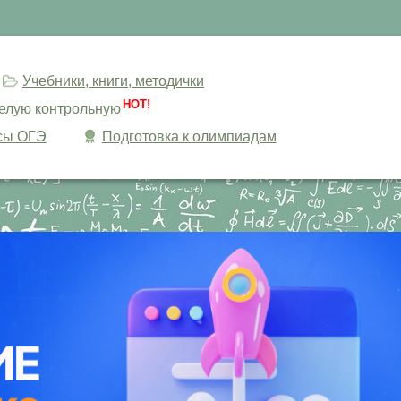
Учебники, книги, методички
HOT!
целую контрольную
сы ОГЭ
Подготовка к олимпиадам