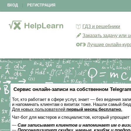
ВХОД
|
РЕГИСТРАЦИЯ
ГДЗ и решебники
Заказать задачу или 
Лучшие онлайн-кур
Сервис онлайн-записи на собственном Telegram
Тот, кто работает в сфере услуг, знает — без ведения зап
и напоминать клиентам о визитах тоже. Нашли самый бю
Для новых пользователей
первый месяц бесплатно
.
Чат-бот для мастеров и специалистов, который упрощает 
—
Сам записывает клиентов и напоминает им о виз
—
Персонализирует скидки, чаевые, кэшбэк и предо