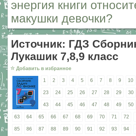
энергия книги относи
макушки девочки?
Источник: ГДЗ Сборник
Лукашик 7,8,9 класс
☆
Добавить в избранное
1
2
3
4
5
6
7
8
9
10
23
24
25
26
27
28
29
30
43
44
45
46
47
48
49
50
63
64
65
66
67
68
69
70
71
72
85
86
87
88
89
90
91
92
93
94