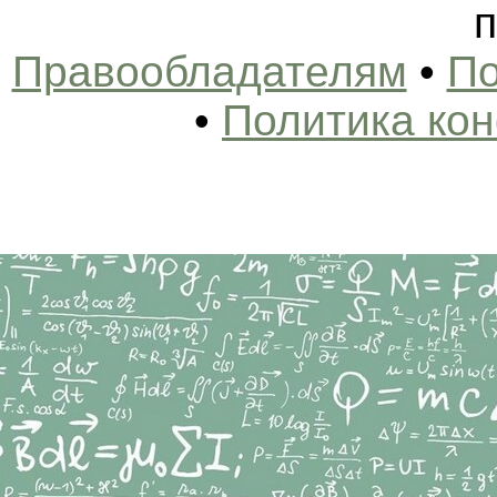
п
Правообладателям
•
По
•
Политика ко