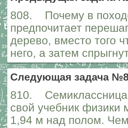
808. Почему в поход
предпочитает перешаг
дерево, вместо того ч
него, а затем спрыгну
Следующая задача №8
810. Семиклассница 
свой учебник физики 
1,94 м над полом. Че