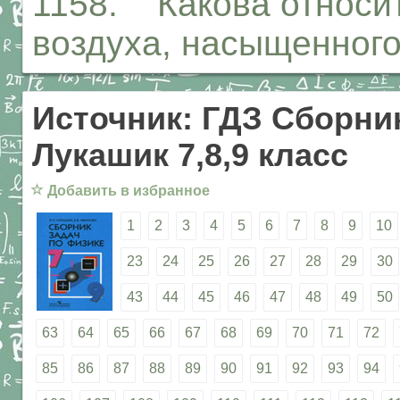
1158. Какова относи
воздуха, насыщенног
Источник: ГДЗ Сборник
Лукашик 7,8,9 класс
☆
Добавить в избранное
1
2
3
4
5
6
7
8
9
10
23
24
25
26
27
28
29
30
43
44
45
46
47
48
49
50
63
64
65
66
67
68
69
70
71
72
85
86
87
88
89
90
91
92
93
94