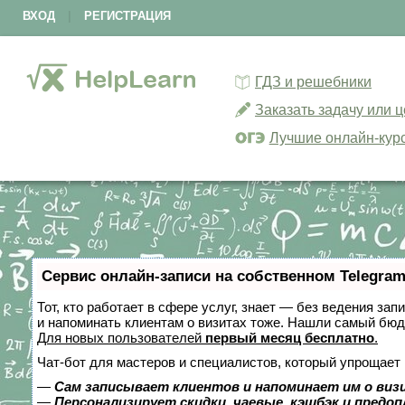
ВХОД
|
РЕГИСТРАЦИЯ
ГДЗ и решебники
Заказать задачу или 
Лучшие онлайн-кур
Сервис онлайн-записи на собственном Telegram
Тот, кто работает в сфере услуг, знает — без ведения зап
и напоминать клиентам о визитах тоже. Нашли самый бю
Для новых пользователей
первый месяц бесплатно
.
Чат-бот для мастеров и специалистов, который упрощает 
—
Сам записывает клиентов и напоминает им о виз
—
Персонализирует скидки, чаевые, кэшбэк и предо