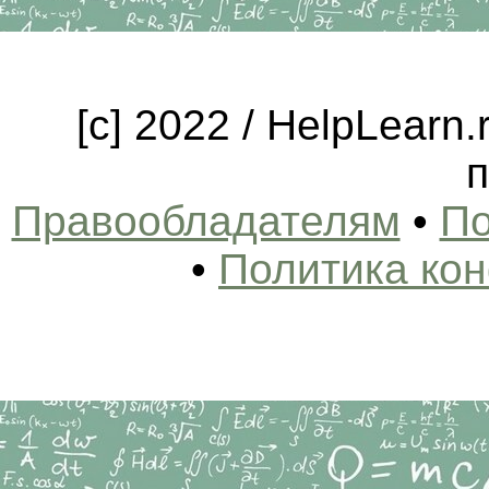
[c] 2022 / HelpLearn
п
Правообладателям
•
По
•
Политика ко