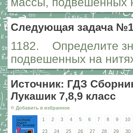
массы, подвешенных 
Следующая задача №1
1182. Определите зн
подвешенных на нитях 
Источник: ГДЗ Сборник
Лукашик 7,8,9 класс
☆
Добавить в избранное
1
2
3
4
5
6
7
8
9
10
23
24
25
26
27
28
29
30