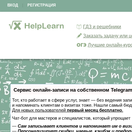
ВХОД
|
РЕГИСТРАЦИЯ
ГДЗ и решебники
Заказать задачу или 
Лучшие онлайн-кур
Сервис онлайн-записи на собственном Telegram
Тот, кто работает в сфере услуг, знает — без ведения зап
и напоминать клиентам о визитах тоже. Нашли самый бю
Для новых пользователей
первый месяц бесплатно
.
Чат-бот для мастеров и специалистов, который упрощает 
—
Сам записывает клиентов и напоминает им о виз
—
Персонализирует скидки, чаевые, кэшбэк и предо