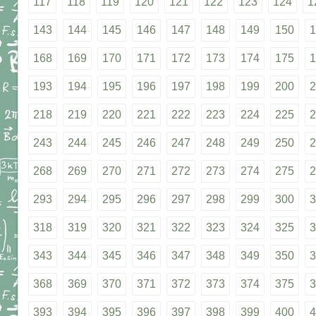
117
118
119
120
121
122
123
124
1
143
144
145
146
147
148
149
150
1
168
169
170
171
172
173
174
175
1
193
194
195
196
197
198
199
200
2
218
219
220
221
222
223
224
225
2
243
244
245
246
247
248
249
250
2
268
269
270
271
272
273
274
275
2
293
294
295
296
297
298
299
300
3
318
319
320
321
322
323
324
325
3
343
344
345
346
347
348
349
350
3
368
369
370
371
372
373
374
375
3
393
394
395
396
397
398
399
400
4