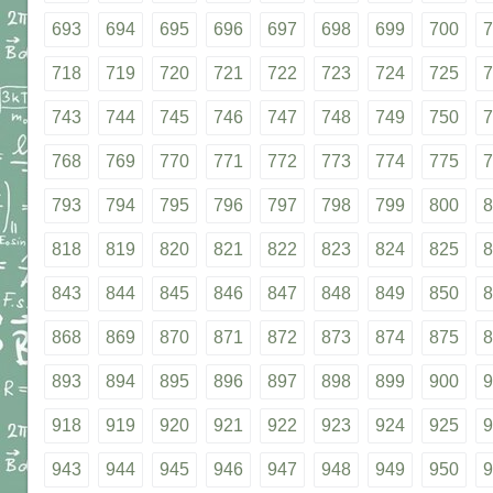
693
694
695
696
697
698
699
700
7
718
719
720
721
722
723
724
725
7
743
744
745
746
747
748
749
750
7
768
769
770
771
772
773
774
775
7
793
794
795
796
797
798
799
800
8
818
819
820
821
822
823
824
825
8
843
844
845
846
847
848
849
850
8
868
869
870
871
872
873
874
875
8
893
894
895
896
897
898
899
900
9
918
919
920
921
922
923
924
925
9
943
944
945
946
947
948
949
950
9