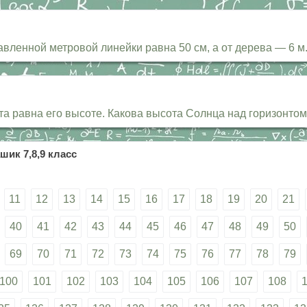
вленной метровой линейки равна 50 см, а от дерева — 6 м.
та равна его высоте. Какова высота Солнца над горизонто
шик 7,8,9 класс
11
12
13
14
15
16
17
18
19
20
21
40
41
42
43
44
45
46
47
48
49
50
69
70
71
72
73
74
75
76
77
78
79
100
101
102
103
104
105
106
107
108