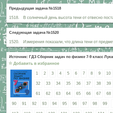
Предыдущая задача №1518
1518. В солнечный день высота тени от отвесно поста
Следующая задача №1520
1520. Измерения показали, что длина тени от предме
Источник: ГДЗ Сборник задач по физике 7-9 класс Лука
☆
Добавить в избранное
1
2
3
4
5
6
7
8
9
10
32
33
34
35
36
37
38
39
61
62
63
64
65
66
67
68
90
91
92
93
94
95
96
97
98
99