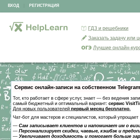
ВХОД
|
РЕГИСТРАЦИЯ
ГДЗ и решебники
Заказать задачу или 
Лучшие онлайн-кур
Сервис онлайн-записи на собственном Telegram
Тот, кто работает в сфере услуг, знает — без ведения за
самый бюджетный и оптимальный вариант:
сервис VisitT
Для новых пользователей
первый месяц бесплатно
.
Чат-бот для мастеров и специалистов, который упрощает 
—
Сам записывает клиентов и напоминает им о виз
—
Персонализирует скидки, чаевые, кэшбэк и предо
—
Увеличивает доходимость и помогает больше за