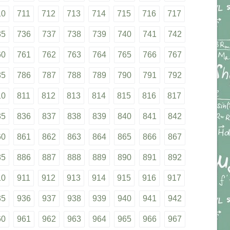
10
711
712
713
714
715
716
717
35
736
737
738
739
740
741
742
60
761
762
763
764
765
766
767
85
786
787
788
789
790
791
792
10
811
812
813
814
815
816
817
35
836
837
838
839
840
841
842
60
861
862
863
864
865
866
867
85
886
887
888
889
890
891
892
10
911
912
913
914
915
916
917
35
936
937
938
939
940
941
942
60
961
962
963
964
965
966
967