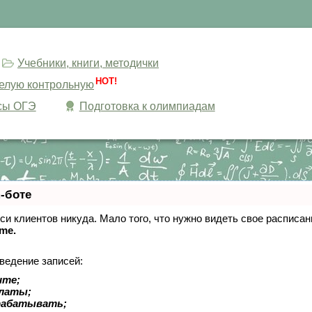
Учебники, книги, методички
HOT!
целую контрольную
сы ОГЭ
Подготовка к олимпиадам
-боте
писи клиентов никуда. Мало того, что нужно видеть свое расписа
ime.
ведение записей:
ите;
платы;
рабатывать;