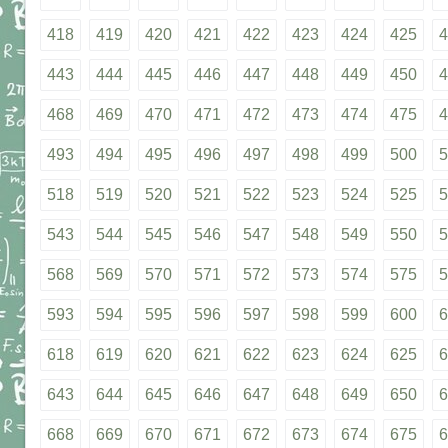
418
419
420
421
422
423
424
425
4
443
444
445
446
447
448
449
450
4
468
469
470
471
472
473
474
475
4
493
494
495
496
497
498
499
500
5
518
519
520
521
522
523
524
525
5
543
544
545
546
547
548
549
550
5
568
569
570
571
572
573
574
575
5
593
594
595
596
597
598
599
600
6
618
619
620
621
622
623
624
625
6
643
644
645
646
647
648
649
650
6
668
669
670
671
672
673
674
675
6