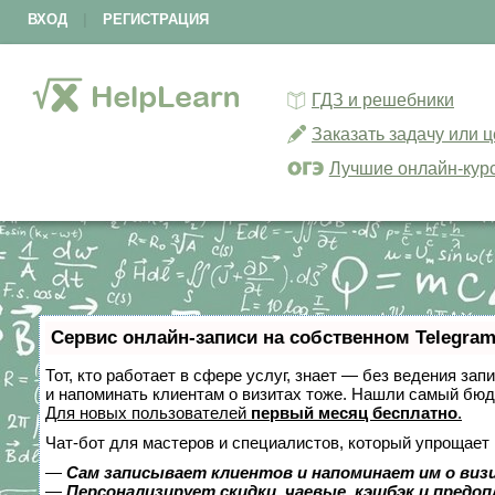
ВХОД
|
РЕГИСТРАЦИЯ
ГДЗ и решебники
Заказать задачу или 
Лучшие онлайн-кур
Сервис онлайн-записи на собственном Telegram
Тот, кто работает в сфере услуг, знает — без ведения зап
и напоминать клиентам о визитах тоже. Нашли самый бю
Для новых пользователей
первый месяц бесплатно
.
Чат-бот для мастеров и специалистов, который упрощает 
—
Сам записывает клиентов и напоминает им о виз
—
Персонализирует скидки, чаевые, кэшбэк и предо