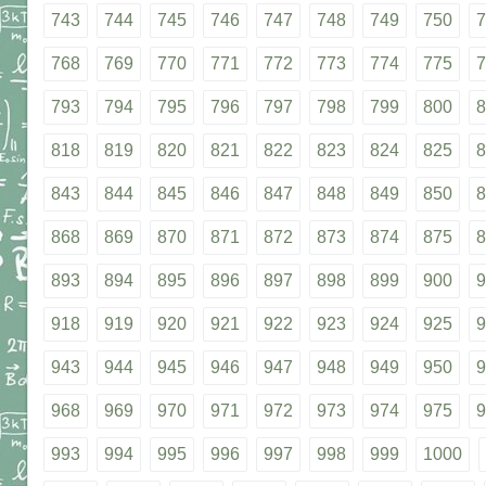
743
744
745
746
747
748
749
750
7
768
769
770
771
772
773
774
775
7
793
794
795
796
797
798
799
800
8
818
819
820
821
822
823
824
825
8
843
844
845
846
847
848
849
850
8
868
869
870
871
872
873
874
875
8
893
894
895
896
897
898
899
900
9
918
919
920
921
922
923
924
925
9
943
944
945
946
947
948
949
950
9
968
969
970
971
972
973
974
975
9
993
994
995
996
997
998
999
1000