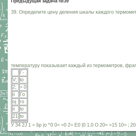
Предыдущая задача №39
39. Определите цену деления шкалы каждого термомет
температуру показывает каждый из термометров, фра
Г-
V;
to
2;
= 0
ii
Го
oj
го
ii
to
21
to
У 34 2J 1 = §р |о ^0 0= =0 2= Е0 |0 1.0 О 20= =15 10= ;