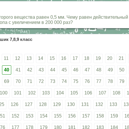
рого вещества равен 0,5 мм. Чему равен действительный 
па с увеличением в 200 000 раз?
шик 7,8,9 класс
11
12
13
14
15
16
17
18
19
20
21
40
41
42
43
44
45
46
47
48
49
50
69
70
71
72
73
74
75
76
77
78
79
100
101
102
103
104
105
106
107
108
25
126
127
128
129
130
131
132
133
13
51
152
153
154
155
156
157
158
159
1
76
177
178
179
180
181
182
183
184
1