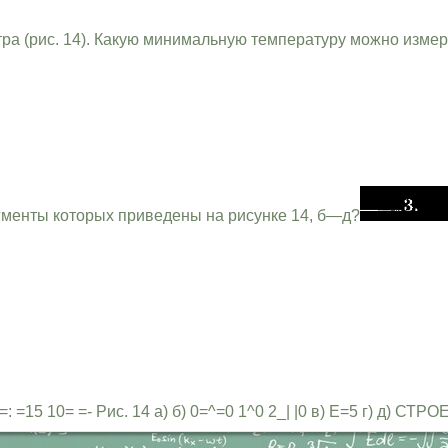
ра (рис. 14). Какую минимальную температуру можно измер
гменты которых приведены на рисунке 14, б—д?
 20=: =15 10= =- Рис. 14 а) б) 0=^=0 1^0 2_| |0 в) Е=5 г) д)