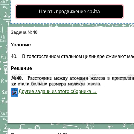
Начать продвижение сайта
Задача №40
Условие
40. В толстостенном стальном цилиндре сжимают мас
Решение
Другие задачи из этого сборника →