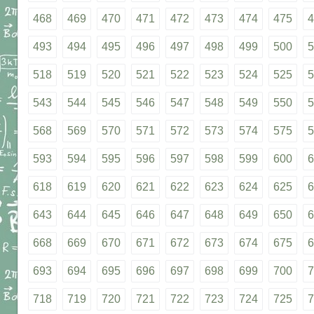
468
469
470
471
472
473
474
475
4
493
494
495
496
497
498
499
500
5
518
519
520
521
522
523
524
525
5
543
544
545
546
547
548
549
550
5
568
569
570
571
572
573
574
575
5
593
594
595
596
597
598
599
600
6
618
619
620
621
622
623
624
625
6
643
644
645
646
647
648
649
650
6
668
669
670
671
672
673
674
675
6
693
694
695
696
697
698
699
700
7
718
719
720
721
722
723
724
725
7