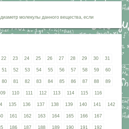
диаметр молекулы данного вещества, если
22
23
24
25
26
27
28
29
30
31
51
52
53
54
55
56
57
58
59
60
80
81
82
83
84
85
86
87
88
89
109
110
111
112
113
114
115
116
4
135
136
137
138
139
140
141
142
60
161
162
163
164
165
166
167
85
186
187
188
189
190
191
192