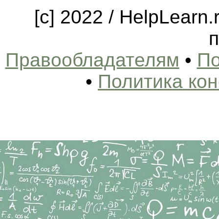
[c] 2022 / HelpLearn
п
Правообладателям
•
По
•
Политика ко