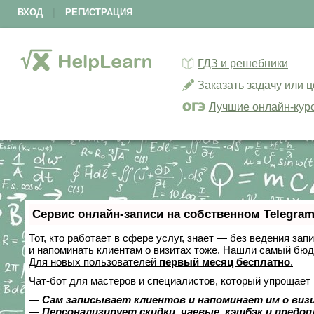
ВХОД
|
РЕГИСТРАЦИЯ
ГДЗ и решебники
Заказать задачу или 
Лучшие онлайн-кур
Сервис онлайн-записи на собственном Telegram
Тот, кто работает в сфере услуг, знает — без ведения зап
и напоминать клиентам о визитах тоже. Нашли самый бю
Для новых пользователей
первый месяц бесплатно
.
Чат-бот для мастеров и специалистов, который упрощает 
—
Сам записывает клиентов и напоминает им о виз
—
Персонализирует скидки, чаевые, кэшбэк и предо