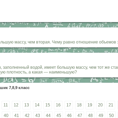
льшую массу, чем вторая. Чему равно отношение объемов 
, заполненный водой, имеет большую массу, чем тот же ст
шую плотность, а какая — наименьшую?
шик 7,8,9 класс
11
12
13
14
15
16
17
18
19
20
21
40
41
42
43
44
45
46
47
48
49
50