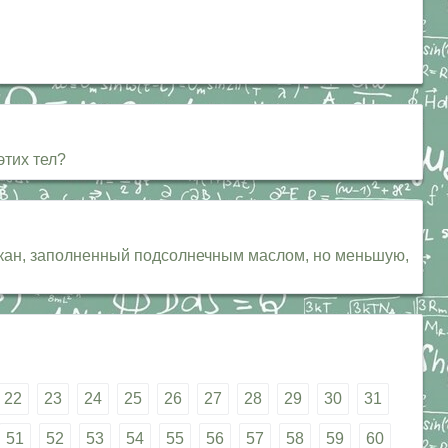
этих тел?
акан, заполненный подсолнечным маслом, но меньшую,
22
23
24
25
26
27
28
29
30
31
51
52
53
54
55
56
57
58
59
60