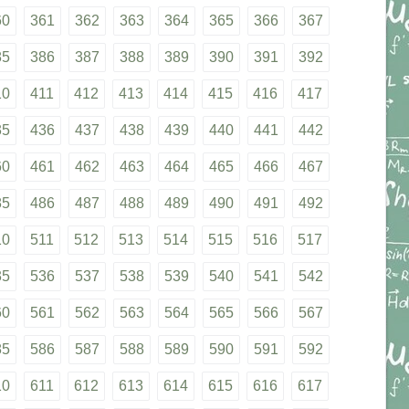
60
361
362
363
364
365
366
367
85
386
387
388
389
390
391
392
10
411
412
413
414
415
416
417
35
436
437
438
439
440
441
442
60
461
462
463
464
465
466
467
85
486
487
488
489
490
491
492
10
511
512
513
514
515
516
517
35
536
537
538
539
540
541
542
60
561
562
563
564
565
566
567
85
586
587
588
589
590
591
592
10
611
612
613
614
615
616
617