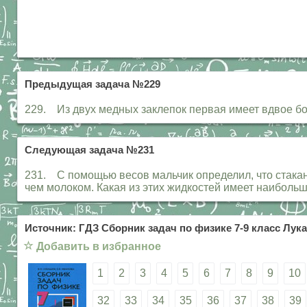
Предыдущая задача №229
229. Из двух медных заклепок первая имеет вдвое бо
Следующая задача №231
231. С помощью весов мальчик определил, что стакан
чем молоком. Какая из этих жидкостей имеет наиболь
Источник: ГДЗ Сборник задач по физике 7-9 класс Лука
☆
Добавить в избранное
1
2
3
4
5
6
7
8
9
10
32
33
34
35
36
37
38
39