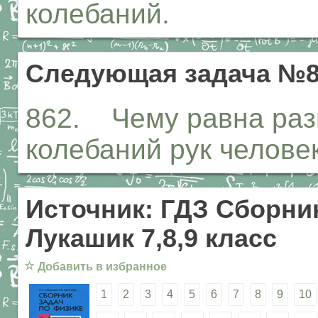
колебаний.
Следующая задача №8
862. Чему равна раз
колебаний рук челове
Источник: ГДЗ Сборник
Лукашик 7,8,9 класс
☆
Добавить в избранное
1
2
3
4
5
6
7
8
9
10