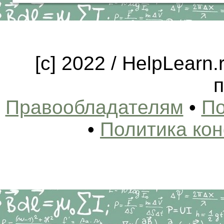
[c] 2022 / HelpLearn
п
Правообладателям
•
По
•
Политика ко