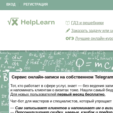
ВХОД
|
РЕГИСТРАЦИЯ
ГДЗ и решебники
Заказать задачу или 
Лучшие онлайн-кур
Сервис онлайн-записи на собственном Telegram
Тот, кто работает в сфере услуг, знает — без ведения зап
и напоминать клиентам о визитах тоже. Нашли самый бю
Для новых пользователей
первый месяц бесплатно
.
Чат-бот для мастеров и специалистов, который упрощает 
—
Сам записывает клиентов и напоминает им о виз
—
Персонализирует скидки, чаевые, кэшбэк и предо