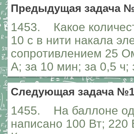
Предыдущая задача №
1453. Какое количес
10 с в нити накала э
сопротивлением 25 Ом,
А; за 10 мин; за 0,5 ч; 
Следующая задача №1
1455. На баллоне од
написано 100 Вт; 220 