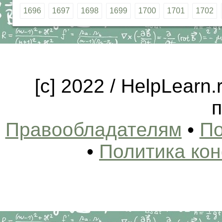
1696
1697
1698
1699
1700
1701
1702
[c] 2022 / HelpLearn
п
Правообладателям
•
По
•
Политика ко