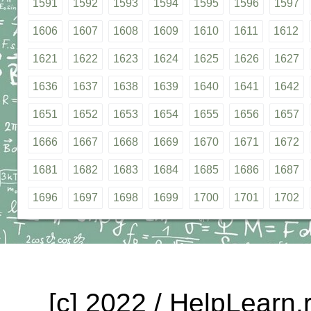
1591
1592
1593
1594
1595
1596
1597
1606
1607
1608
1609
1610
1611
1612
1621
1622
1623
1624
1625
1626
1627
1636
1637
1638
1639
1640
1641
1642
1651
1652
1653
1654
1655
1656
1657
1666
1667
1668
1669
1670
1671
1672
1681
1682
1683
1684
1685
1686
1687
1696
1697
1698
1699
1700
1701
1702
[c] 2022 / HelpLearn