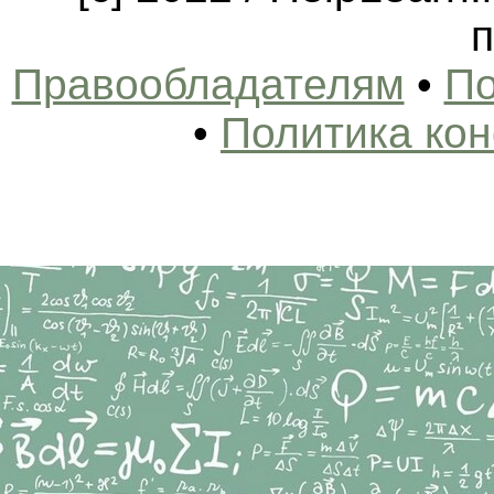
п
Правообладателям
•
По
•
Политика ко