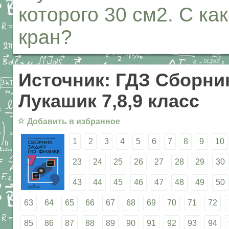
которого 30 см2. С ка
кран?
Источник: ГДЗ Сборник
Лукашик 7,8,9 класс
☆
Добавить в избранное
1
2
3
4
5
6
7
8
9
10
23
24
25
26
27
28
29
30
43
44
45
46
47
48
49
50
63
64
65
66
67
68
69
70
71
72
85
86
87
88
89
90
91
92
93
94