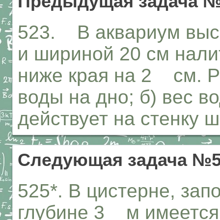
Предыдущая задача №
523. В аквариум высо
и шириной 20 см нали
ниже края на 2 см. Р
воды на дно; б) вес во
действует на стенку ш
Следующая задача №5
525*. В цистерне, за
глубине 3 м имеется 