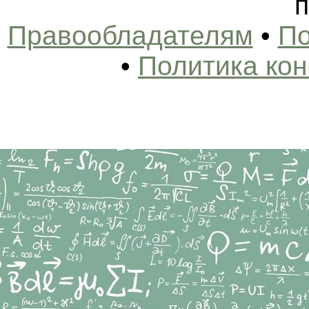
п
Правообладателям
•
По
•
Политика ко