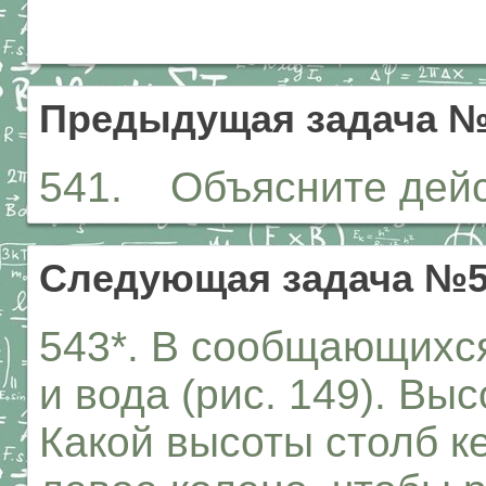
Предыдущая задача №
541. Объясните дейст
Следующая задача №5
543*. В сообщающихся
и вода (рис. 149). Вы
Какой высоты столб к