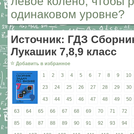
левое колено, чтобы 
одинаковом уровне?
Источник: ГДЗ Сборник
Лукашик 7,8,9 класс
☆
Добавить в избранное
1
2
3
4
5
6
7
8
9
10
23
24
25
26
27
28
29
30
43
44
45
46
47
48
49
50
63
64
65
66
67
68
69
70
71
72
85
86
87
88
89
90
91
92
93
94