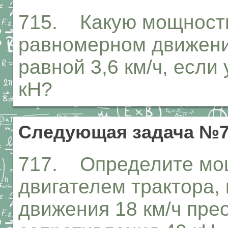
715. Какую мощность
равномерном движении
равной 3,6 км/ч, если 
кН?
Следующая задача №7
717. Определите мо
двигателем трактора,
движения 18 км/ч пре