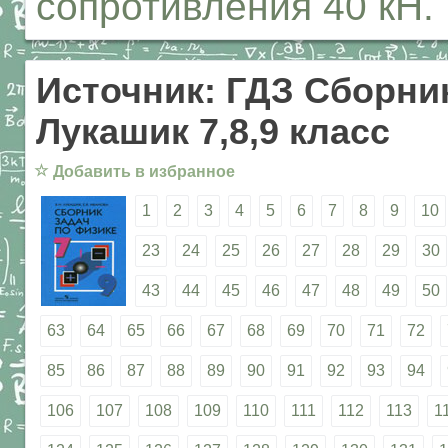
сопротивления 40 кН.
Источник: ГДЗ Сборник
Лукашик 7,8,9 класс
☆
Добавить в избранное
1
2
3
4
5
6
7
8
9
10
23
24
25
26
27
28
29
30
43
44
45
46
47
48
49
50
63
64
65
66
67
68
69
70
71
72
85
86
87
88
89
90
91
92
93
94
106
107
108
109
110
111
112
113
1