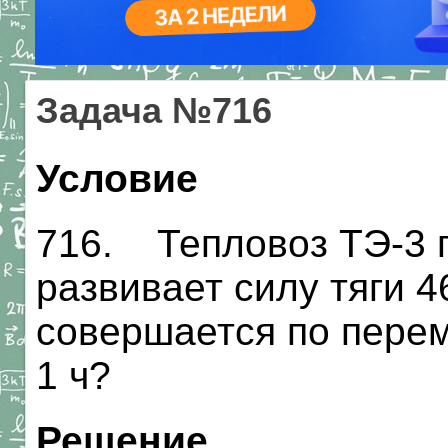
Задача №716
Условие
716. Тепловоз ТЭ-3 п
развивает силу тяги 4
совершается по пере
1 ч?
Решение