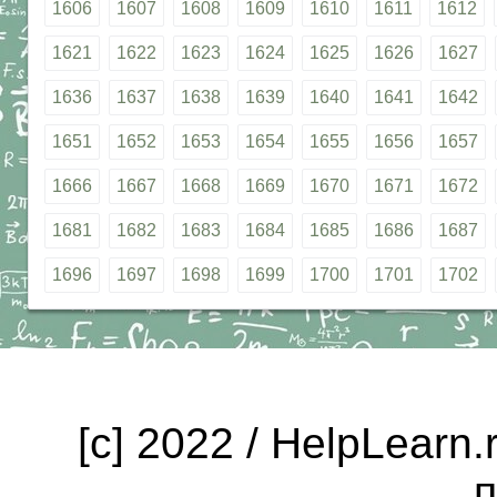
1606
1607
1608
1609
1610
1611
1612
1621
1622
1623
1624
1625
1626
1627
1636
1637
1638
1639
1640
1641
1642
1651
1652
1653
1654
1655
1656
1657
1666
1667
1668
1669
1670
1671
1672
1681
1682
1683
1684
1685
1686
1687
1696
1697
1698
1699
1700
1701
1702
[c] 2022 / HelpLearn
п