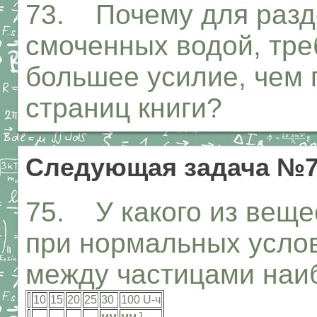
73. Почему для разд
смоченных водой, тре
большее усилие, чем 
страниц книги?
Следующая задача №
75. У какого из вещес
при нормальных усло
между частицами наи
10
15
20
25
30
100 U-ч
мм
мм ]