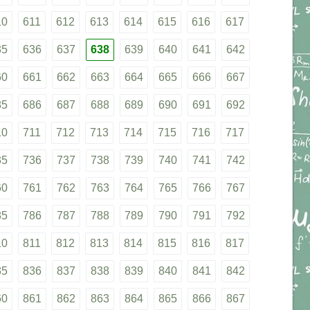
10
611
612
613
614
615
616
617
35
636
637
638
639
640
641
642
60
661
662
663
664
665
666
667
85
686
687
688
689
690
691
692
10
711
712
713
714
715
716
717
35
736
737
738
739
740
741
742
60
761
762
763
764
765
766
767
85
786
787
788
789
790
791
792
10
811
812
813
814
815
816
817
35
836
837
838
839
840
841
842
60
861
862
863
864
865
866
867