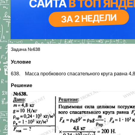
Задача №638
Условие
638. Масса пробкового спасательного круга равна 4,8
Решение