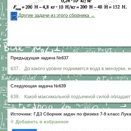
Другие задачи из этого сборника →
Предыдущая задача №637
637. До какого уровня поднимется вода в мензурке, есл
Следующая задача №639
639. Какой максимальной подъемной силой обладает пл
Источник: ГДЗ Сборник задач по физике 7-9 класс Лука
☆
Добавить в избранное