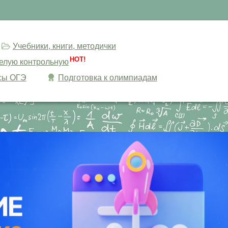
Учебники, книги, методички
HOT!
целую контрольную
сы ОГЭ
Подготовка к олимпиадам