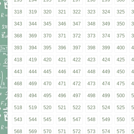
318
319
320
321
322
323
324
325
3
343
344
345
346
347
348
349
350
3
368
369
370
371
372
373
374
375
3
393
394
395
396
397
398
399
400
4
418
419
420
421
422
423
424
425
4
443
444
445
446
447
448
449
450
4
468
469
470
471
472
473
474
475
4
493
494
495
496
497
498
499
500
5
518
519
520
521
522
523
524
525
5
543
544
545
546
547
548
549
550
5
568
569
570
571
572
573
574
575
5