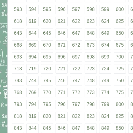
593
594
595
596
597
598
599
600
6
618
619
620
621
622
623
624
625
6
643
644
645
646
647
648
649
650
6
668
669
670
671
672
673
674
675
6
693
694
695
696
697
698
699
700
7
718
719
720
721
722
723
724
725
7
743
744
745
746
747
748
749
750
7
768
769
770
771
772
773
774
775
7
793
794
795
796
797
798
799
800
8
818
819
820
821
822
823
824
825
8
843
844
845
846
847
848
849
850
8