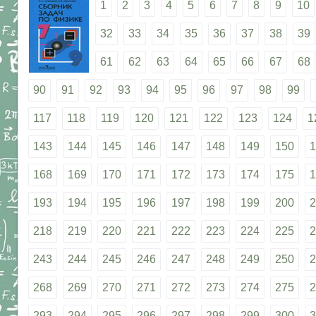
1
2
3
4
5
6
7
8
9
10
32
33
34
35
36
37
38
39
61
62
63
64
65
66
67
68
90
91
92
93
94
95
96
97
98
99
117
118
119
120
121
122
123
124
1
143
144
145
146
147
148
149
150
1
168
169
170
171
172
173
174
175
1
193
194
195
196
197
198
199
200
2
218
219
220
221
222
223
224
225
2
243
244
245
246
247
248
249
250
2
268
269
270
271
272
273
274
275
2
293
294
295
296
297
298
299
300
3