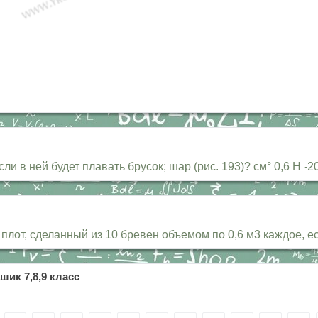
и в ней будет плавать брусок; шар (рис. 193)? см° 0,6 Н -2
от, сделанный из 10 бревен объемом по 0,6 м3 каждое, есл
шик 7,8,9 класс