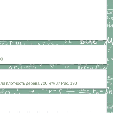
00
и плотность дерева 700 кг/м3? Рис. 193