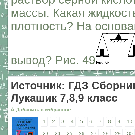
массы. Какая жидкос
плотность? На основа
вывод? Рис. 49
Источник: ГДЗ Сборник
Лукашик 7,8,9 класс
☆
Добавить в избранное
1
2
3
4
5
6
7
8
9
10
23
24
25
26
27
28
29
30