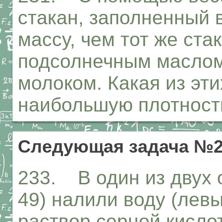
стакан, заполненный 
массу, чем тот же ста
подсолнечным маслом
молоком. Какая из эт
наибольшую плотност
Следующая задача №2
233. В один из двух 
49) налили воду (левы
раствор серной кисло