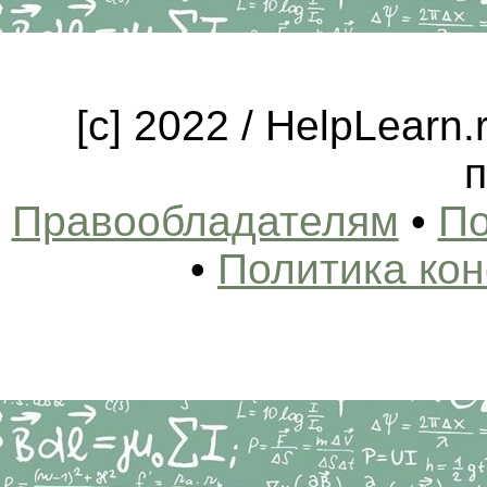
[c] 2022 / HelpLearn
п
Правообладателям
•
По
•
Политика ко