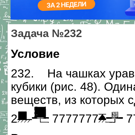
Задача №232
Условие
232. На чашках урав
кубики (рис. 48). Оди
веществ, из которых 
2
7777777
7