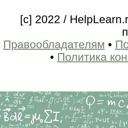
[c] 2022 / HelpLearn
п
Правообладателям
•
По
•
Политика ко