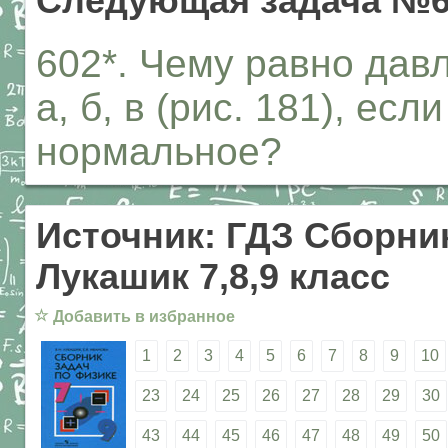
Следующая задача №6
602*. Чему равно давл
а, б, в (рис. 181), е
нормальное?
Источник: ГДЗ Сборник
Лукашик 7,8,9 класс
☆
Добавить в избранное
1
2
3
4
5
6
7
8
9
10
23
24
25
26
27
28
29
30
43
44
45
46
47
48
49
50