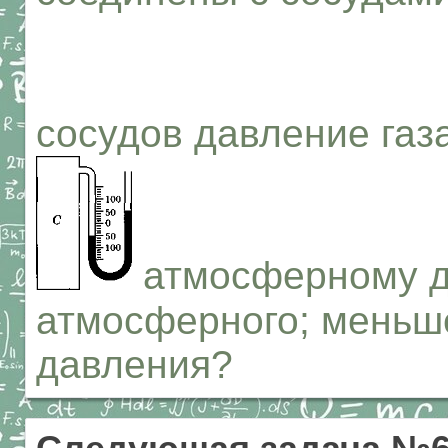
сосудов давление газ
атмосферному д
атмосферного; меньш
давления?