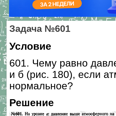
Задача №601
Условие
601. Чему равно давле
и б (рис. 180), если 
нормальное?
Решение