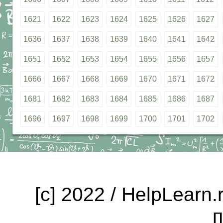
1621
1622
1623
1624
1625
1626
1627
1636
1637
1638
1639
1640
1641
1642
1651
1652
1653
1654
1655
1656
1657
1666
1667
1668
1669
1670
1671
1672
1681
1682
1683
1684
1685
1686
1687
1696
1697
1698
1699
1700
1701
1702
[c] 2022 / HelpLearn
п