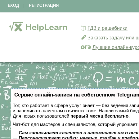
ВХОД
|
РЕГИСТРАЦИЯ
ГДЗ и решебники
Заказать задачу или 
Лучшие онлайн-кур
Сервис онлайн-записи на собственном Telegram
Тот, кто работает в сфере услуг, знает — без ведения зап
и напоминать клиентам о визитах тоже. Нашли самый бю
Для новых пользователей
первый месяц бесплатно
.
Чат-бот для мастеров и специалистов, который упрощает 
—
Сам записывает клиентов и напоминает им о виз
—
Персонализирует скидки, чаевые, кэшбэк и предо