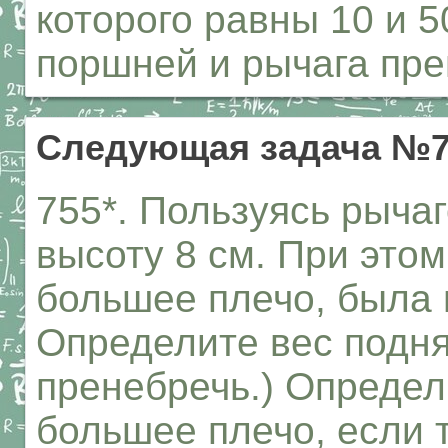
которого равны 10 и 5
поршней и рычага пре
Следующая задача №7
755*. Пользуясь рычаг
высоту 8 см. При это
большее плечо, была 
Определите вес подня
пренебречь.) Определ
большее плечо, если 