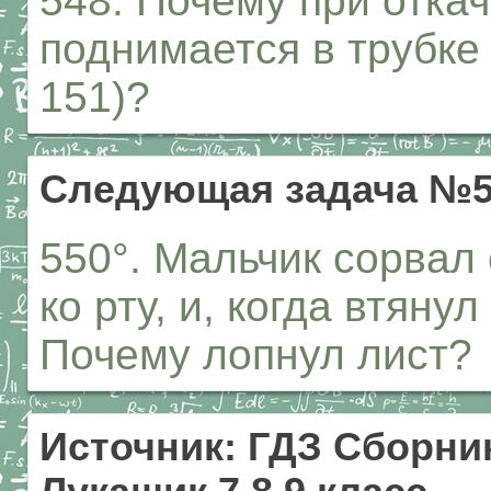
548. Почему при отка
поднимается в трубке В
151)?
Следующая задача №5
550°. Мальчик сорвал 
ко рту, и, когда втяну
Почему лопнул лист?
Источник: ГДЗ Сборник