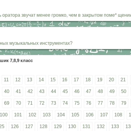
ь оратора звучат менее громко, чем в закрытом поме* щени
нных музыкальных инструментах?
шик 7,8,9 класс
11
12
13
14
15
16
17
18
19
20
21
40
41
42
43
44
45
46
47
48
49
50
69
70
71
72
73
74
75
76
77
78
79
100
101
102
103
104
105
106
107
108
25
126
127
128
129
130
131
132
133
13