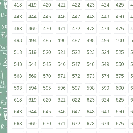
418
419
420
421
422
423
424
425
4
443
444
445
446
447
448
449
450
4
468
469
470
471
472
473
474
475
4
493
494
495
496
497
498
499
500
5
518
519
520
521
522
523
524
525
5
543
544
545
546
547
548
549
550
5
568
569
570
571
572
573
574
575
5
593
594
595
596
597
598
599
600
6
618
619
620
621
622
623
624
625
6
643
644
645
646
647
648
649
650
6
668
669
670
671
672
673
674
675
6