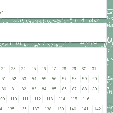
и?
22
23
24
25
26
27
28
29
30
31
51
52
53
54
55
56
57
58
59
60
80
81
82
83
84
85
86
87
88
89
109
110
111
112
113
114
115
116
4
135
136
137
138
139
140
141
142