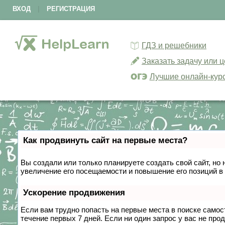
ВХОД
|
РЕГИСТРАЦИЯ
ГДЗ и решебники
Заказать задачу или 
Лучшие онлайн-кур
Как продвинуть сайт на первые места?
Вы создали или только планируете создать свой сайт, но 
увеличение его посещаемости и повышение его позиций в
Ускорение продвижения
Если вам трудно попасть на первые места в поиске само
течение первых 7 дней. Если ни один запрос у вас не прод