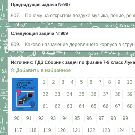
Предыдущая задача №907
907. Почему на открытом воздухе музыка, пение, реч
Следующая задача №909
909. Каково назначение деревянного корпуса в стру
Источник: ГДЗ Сборник задач по физике 7-9 класс Лука
☆
Добавить в избранное
1
2
3
4
5
6
7
8
9
10
32
33
34
35
36
37
38
39
61
62
63
64
65
66
67
68
90
91
92
93
94
95
96
97
98
99
117
118
119
120
121
122
123
124
1