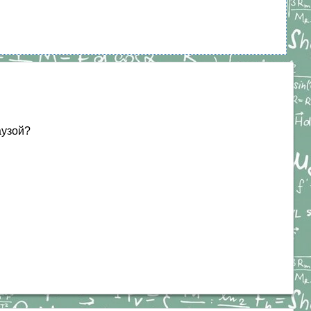
аузой?