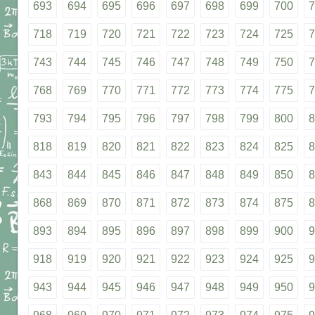
693
694
695
696
697
698
699
700
7
718
719
720
721
722
723
724
725
7
743
744
745
746
747
748
749
750
7
768
769
770
771
772
773
774
775
7
793
794
795
796
797
798
799
800
8
818
819
820
821
822
823
824
825
8
843
844
845
846
847
848
849
850
8
868
869
870
871
872
873
874
875
8
893
894
895
896
897
898
899
900
9
918
919
920
921
922
923
924
925
9
943
944
945
946
947
948
949
950
9