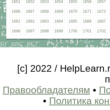
1651
1652
1653
1654
1655
1656
1657
1666
1667
1668
1669
1670
1671
1672
1681
1682
1683
1684
1685
1686
1687
1696
1697
1698
1699
1700
1701
1702
[c] 2022 / HelpLearn
п
Правообладателям
•
По
•
Политика ко