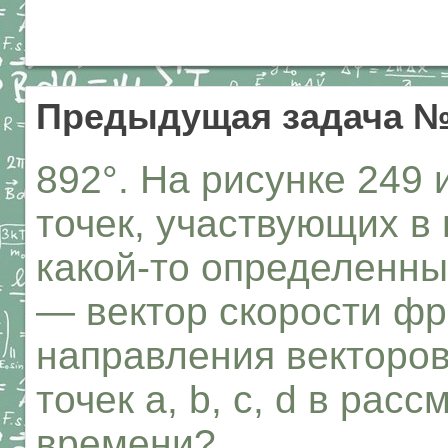
Предыдущая задача №
892°. На рисунке 249
точек, участвующих в
какой-то определенны
— вектор скорости фр
направления векторов
точек а, b, с, d в ра
времени?