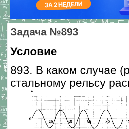
Задача №893
Условие
893. В каком случае (
стальному рельсу рас