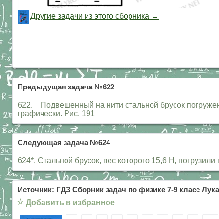
Другие задачи из этого сборника →
Предыдущая задача №622
622. Подвешенный на нити стальной брусок погружен 
графически. Рис. 191
Следующая задача №624
624*. Стальной брусок, вес которого 15,6 Н, погрузил
Источник: ГДЗ Сборник задач по физике 7-9 класс Лука
☆
Добавить в избранное