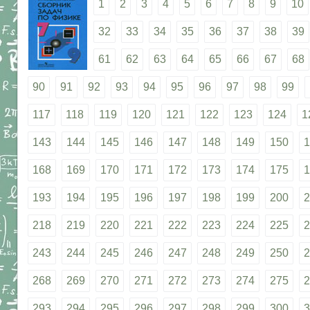
1
2
3
4
5
6
7
8
9
10
32
33
34
35
36
37
38
39
61
62
63
64
65
66
67
68
90
91
92
93
94
95
96
97
98
99
117
118
119
120
121
122
123
124
1
143
144
145
146
147
148
149
150
1
168
169
170
171
172
173
174
175
1
193
194
195
196
197
198
199
200
2
218
219
220
221
222
223
224
225
2
243
244
245
246
247
248
249
250
2
268
269
270
271
272
273
274
275
2
293
294
295
296
297
298
299
300
3