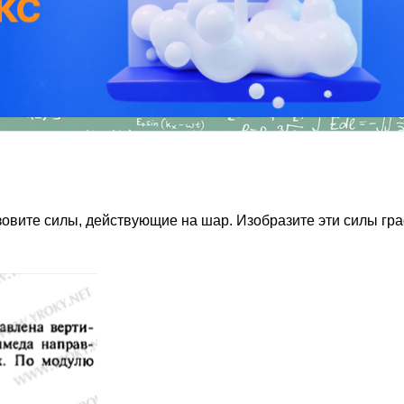
зовите силы, действующие на шар. Изобразите эти силы гр