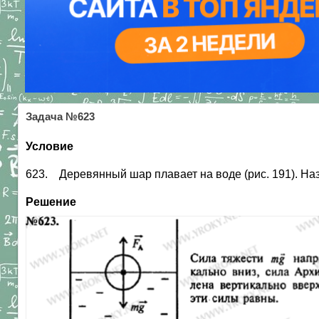
Задача №623
Условие
623. Деревянный шар плавает на воде (рис. 191). На
Решение