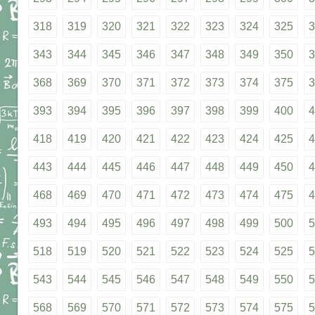
318
319
320
321
322
323
324
325
3
343
344
345
346
347
348
349
350
3
368
369
370
371
372
373
374
375
3
393
394
395
396
397
398
399
400
4
418
419
420
421
422
423
424
425
4
443
444
445
446
447
448
449
450
4
468
469
470
471
472
473
474
475
4
493
494
495
496
497
498
499
500
5
518
519
520
521
522
523
524
525
5
543
544
545
546
547
548
549
550
5
568
569
570
571
572
573
574
575
5