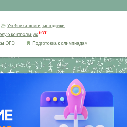
Учебники, книги, методички
HOT!
целую контрольную
сы ОГЭ
Подготовка к олимпиадам