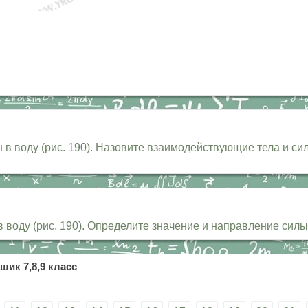
в воду (рис. 190). Назовите взаимодействующие тела и сил
и в воду (рис. 190). Определите значение и направление си
шик 7,8,9 класс