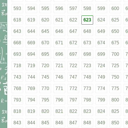
593
594
595
596
597
598
599
600
6
618
619
620
621
622
623
624
625
6
643
644
645
646
647
648
649
650
6
668
669
670
671
672
673
674
675
6
693
694
695
696
697
698
699
700
7
718
719
720
721
722
723
724
725
7
743
744
745
746
747
748
749
750
7
768
769
770
771
772
773
774
775
7
793
794
795
796
797
798
799
800
8
818
819
820
821
822
823
824
825
8
843
844
845
846
847
848
849
850
8