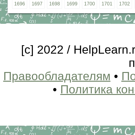
1696
1697
1698
1699
1700
1701
1702
[c] 2022 / HelpLearn
п
Правообладателям
•
По
•
Политика ко