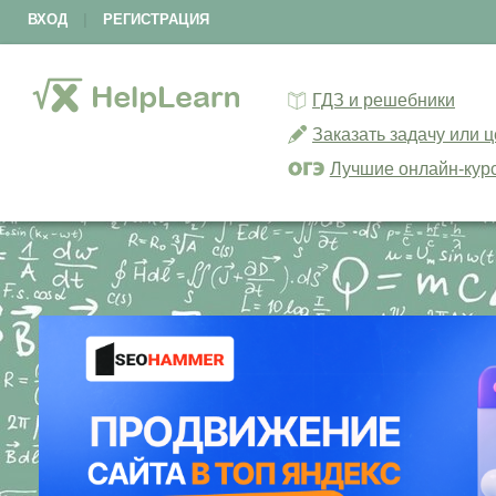
ВХОД
|
РЕГИСТРАЦИЯ
ГДЗ и решебники
Заказать задачу или 
Лучшие онлайн-кур