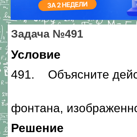
Задача №491
Условие
491. Объясните дей
фонтана, изображенно
Решение