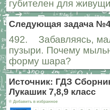
губителен для живущи
Следующая задача №4
492. Забавляясь, ма
пузыри. Почему мыль
форму шара?
Источник: ГДЗ Сборник
Лукашик 7,8,9 класс
☆
Добавить в избранное