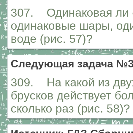
307. Одинаковая ли с
одинаковые шары, оди
воде (рис. 57)?
Следующая задача №3
309. На какой из дву
брусков действует бо
сколько раз (рис. 58)?