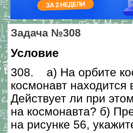
Задача №308
Условие
308. а) На орбите ко
космонавт находится 
Действует ли при этом
на космонавта? б) Пр
на рисунке 56, укажит