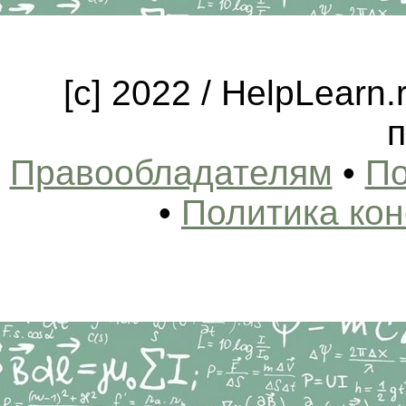
[c] 2022 / HelpLearn
п
Правообладателям
•
По
•
Политика ко