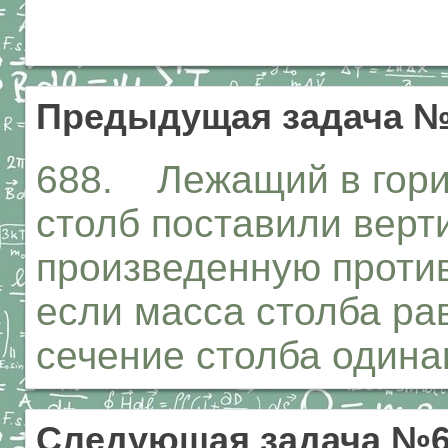
Предыдущая задача №
688. Лежащий в гори
столб поставили верт
произведенную против
если масса столба рав
сечение столба одина
Следующая задача №6