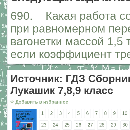
690. Какая работа с
при равномерном пер
вагонетки массой 1,5 
если коэффициент тре
Источник: ГДЗ Сборник
Лукашик 7,8,9 класс
☆
Добавить в избранное
1
2
3
4
5
6
7
8
9
10
23
24
25
26
27
28
29
30