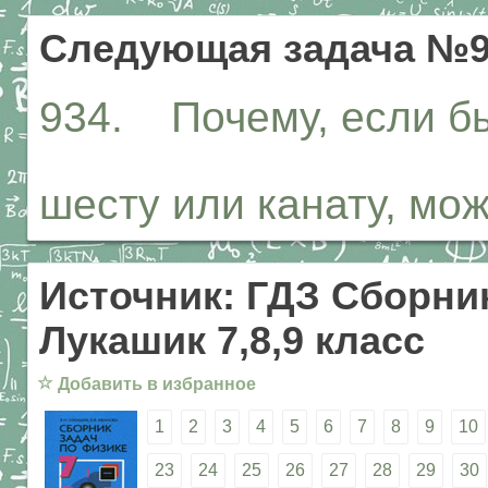
Следующая задача №9
934. Почему, если бы
шесту или канату, мо
Источник: ГДЗ Сборник
Лукашик 7,8,9 класс
☆
Добавить в избранное
1
2
3
4
5
6
7
8
9
10
23
24
25
26
27
28
29
30