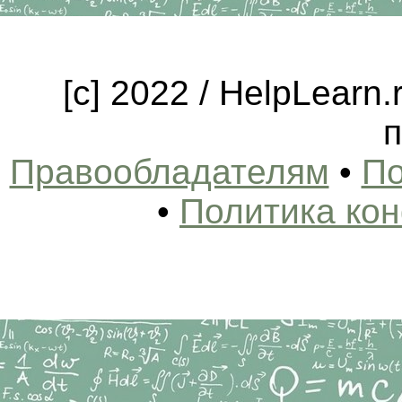
[c] 2022 / HelpLearn
п
Правообладателям
•
По
•
Политика ко