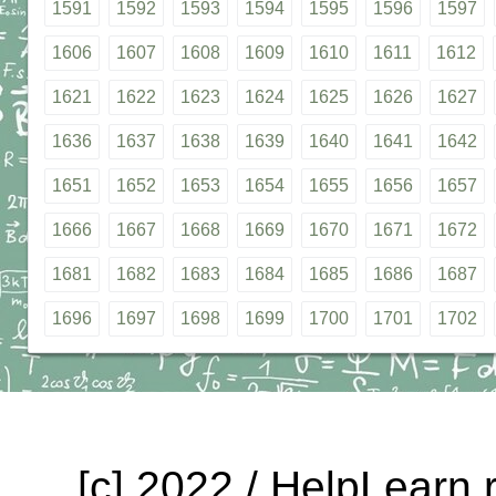
1591
1592
1593
1594
1595
1596
1597
1606
1607
1608
1609
1610
1611
1612
1621
1622
1623
1624
1625
1626
1627
1636
1637
1638
1639
1640
1641
1642
1651
1652
1653
1654
1655
1656
1657
1666
1667
1668
1669
1670
1671
1672
1681
1682
1683
1684
1685
1686
1687
1696
1697
1698
1699
1700
1701
1702
[c] 2022 / HelpLearn