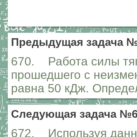
Предыдущая задача №
670. Работа силы тя
прошедшего с неизмен
равна 50 кДж. Опреде
Следующая задача №6
672. Используя данн