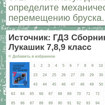
определите механичес
перемещению бруска.
Источник: ГДЗ Сборник
Лукашик 7,8,9 класс
☆
Добавить в избранное
1
2
3
4
5
6
7
8
9
10
23
24
25
26
27
28
29
30
43
44
45
46
47
48
49
50
63
64
65
66
67
68
69
70
71
72
85
86
87
88
89
90
91
92
93
94