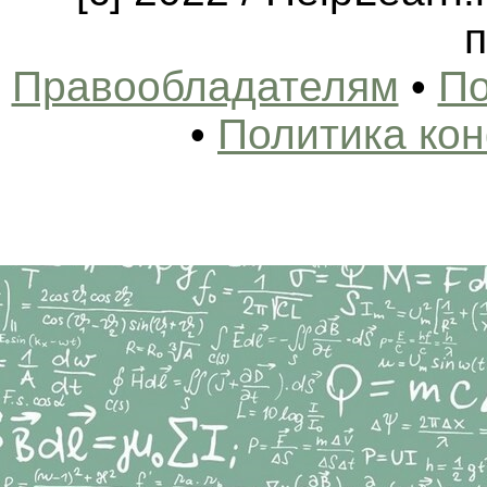
п
Правообладателям
•
По
•
Политика ко