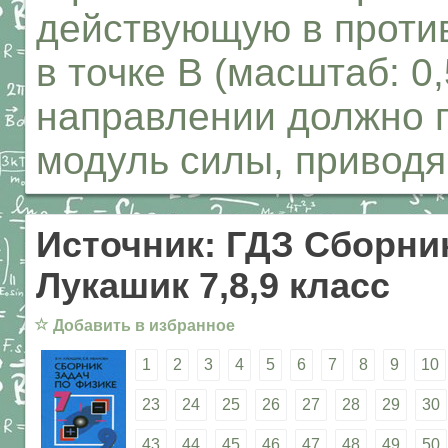
действующую в проти
в точке В (масштаб: 0
направлении должно 
модуль силы, приводя
Источник: ГДЗ Сборник
Лукашик 7,8,9 класс
☆
Добавить в избранное
1
2
3
4
5
6
7
8
9
10
23
24
25
26
27
28
29
30
43
44
45
46
47
48
49
50