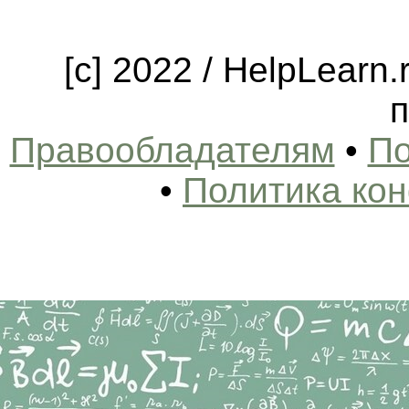
[c] 2022 / HelpLearn
п
Правообладателям
•
По
•
Политика ко