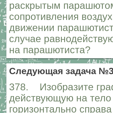
раскрытым парашютом
сопротивления возду
движении парашютист
случае равнодейству
на парашютиста?
Следующая задача №3
378. Изобразите граф
действующую на тело в
горизонтально справа 