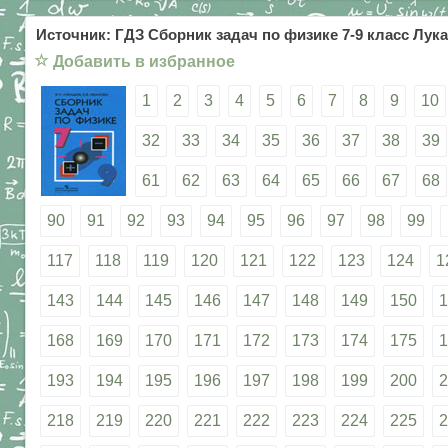
Источник: ГДЗ Сборник задач по физике 7-9 класс Лука
☆
Добавить в избранное
1
2
3
4
5
6
7
8
9
10
32
33
34
35
36
37
38
39
61
62
63
64
65
66
67
68
90
91
92
93
94
95
96
97
98
99
117
118
119
120
121
122
123
124
1
143
144
145
146
147
148
149
150
1
168
169
170
171
172
173
174
175
1
193
194
195
196
197
198
199
200
2
218
219
220
221
222
223
224
225
2