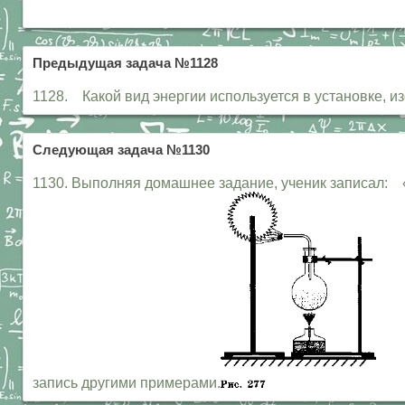
Предыдущая задача №1128
1128. Какой вид энергии используется в установке, и
Следующая задача №1130
1130. Выполняя домашнее задание, ученик записал: «
запись другими примерами.