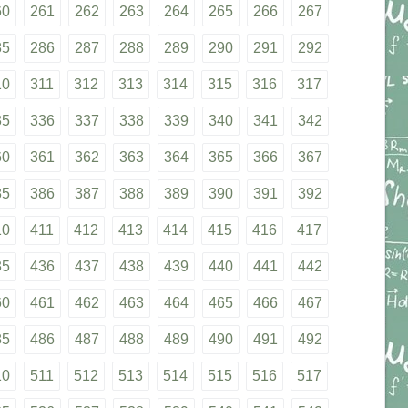
60
261
262
263
264
265
266
267
85
286
287
288
289
290
291
292
10
311
312
313
314
315
316
317
35
336
337
338
339
340
341
342
60
361
362
363
364
365
366
367
85
386
387
388
389
390
391
392
10
411
412
413
414
415
416
417
35
436
437
438
439
440
441
442
60
461
462
463
464
465
466
467
85
486
487
488
489
490
491
492
10
511
512
513
514
515
516
517