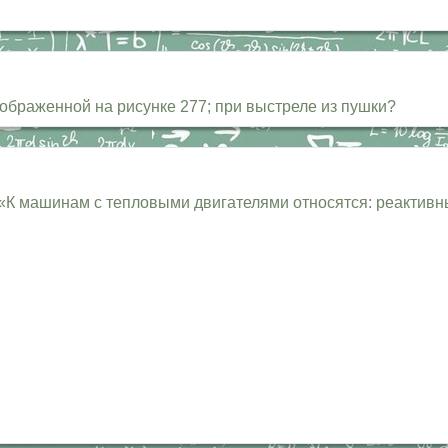
зображенной на рисунке 277; при выстреле из пушки?
К машинам с тепловыми двигателями относятся: реактивны