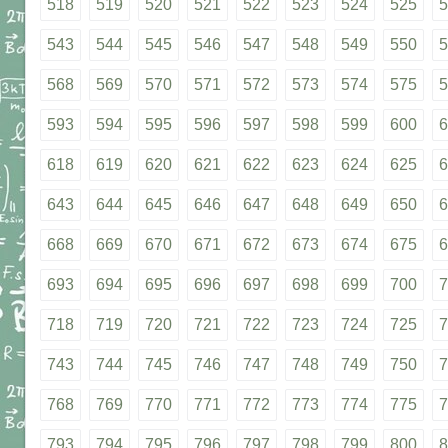
518
519
520
521
522
523
524
525
5
543
544
545
546
547
548
549
550
5
568
569
570
571
572
573
574
575
5
593
594
595
596
597
598
599
600
6
618
619
620
621
622
623
624
625
6
643
644
645
646
647
648
649
650
6
668
669
670
671
672
673
674
675
6
693
694
695
696
697
698
699
700
7
718
719
720
721
722
723
724
725
7
743
744
745
746
747
748
749
750
7
768
769
770
771
772
773
774
775
7
793
794
795
796
797
798
799
800
8