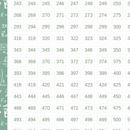
243
244
245
246
247
248
249
250
2
268
269
270
271
272
273
274
275
2
293
294
295
296
297
298
299
300
3
318
319
320
321
322
323
324
325
3
343
344
345
346
347
348
349
350
3
368
369
370
371
372
373
374
375
3
393
394
395
396
397
398
399
400
4
418
419
420
421
422
423
424
425
4
443
444
445
446
447
448
449
450
4
468
469
470
471
472
473
474
475
4
493
494
495
496
497
498
499
500
5