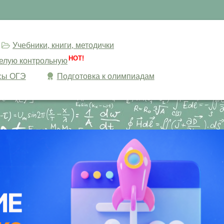
Учебники, книги, методички
HOT!
целую контрольную
сы ОГЭ
Подготовка к олимпиадам